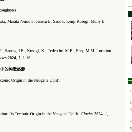
Roughness
uki, Masaki Nemoto, Jessica E. Sanow, Kenji Kosugi, Molly E.
M.; Sanow, J.E.; Kosugi, K.; Tedesche, M.E.; Frey, M.M. Location
cies
2024
,
1
, 1-16.
起中的构造起源
ctonic Origin in the Neogene Uplift
一
1
2
3
ion: Its Tectonic Origin in the Neogene Uplift.
Glacies
2024
,
1
,
4
5