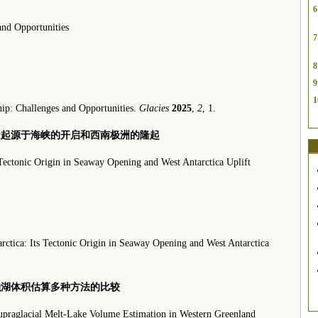
6
and Opportunities
7
8
9
1
hip: Challenges and Opportunities.
Glacies
2025
,
2
, 1.
构造起源于海峡的开启和西南极洲的隆起
 Tectonic Origin in Seaway Opening and West Antarctica Uplift
rctica: Its Tectonic Origin in Seaway Opening and West Antarctica
上融湖体积估算多种方法的比较
upraglacial Melt-Lake Volume Estimation in Western Greenland