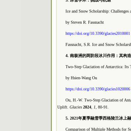
3. 冰雪学术：挑战与机遇
Ice and Snow Scholarship: Challenges 
by Steven R. Fassnacht
https://doi.org/10.3390/glacies2010001
Fassnacht, S.R. Ice and Snow Scholars
4. 南极洲的两阶段冰川作用：其
Two-Step Glaciation of Antarctica: Its
by Hsien-Wang Ou
https://doi.org/10.3390/glacies1020006
Ou, H.-W. Two-Step Glaciation of Anta
Uplift.
Glacies
2024
,
1
, 80-91.
5. 2021年夏季融雪季西格陵兰冰
Comparison of Multiple Methods for S