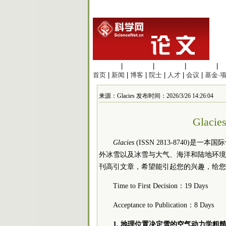
生命科学
|
医学科学
|
化学科学
|
工程材料
|
首页
|
新闻
|
博客
|
院士
|
人才
|
会议
|
基金·
来源：Glacies 发布时间：2026/3/26 14:26:04
Glac
Glacies
(ISSN 2813-8740
外冰雪以及冰雪与大气、海洋和陆地环境
刊高引文章，希望能引起您的兴趣，给您
Time to First Decision：19 Days
Acceptance to Publication：8 Days
1. 地理位置决定雪的空气动力学粗