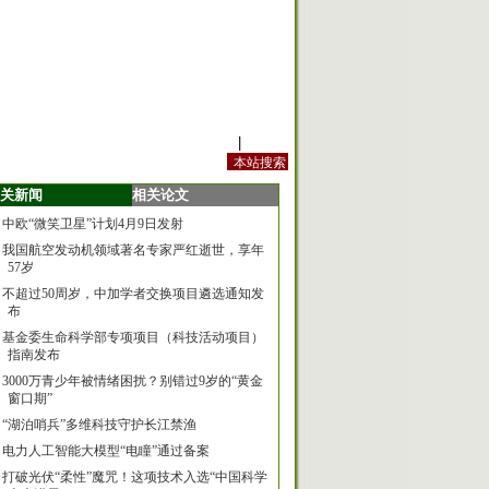
站内规定
|
手机版
关新闻
相关论文
中欧“微笑卫星”计划4月9日发射
我国航空发动机领域著名专家严红逝世，享年
57岁
不超过50周岁，中加学者交换项目遴选通知发
布
基金委生命科学部专项项目（科技活动项目）
指南发布
3000万青少年被情绪困扰？别错过9岁的“黄金
窗口期”
“湖泊哨兵”多维科技守护长江禁渔
电力人工智能大模型“电瞳”通过备案
打破光伏“柔性”魔咒！这项技术入选“中国科学