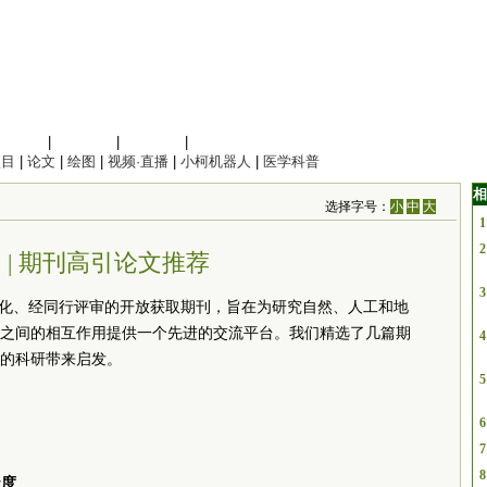
信息科学
|
地球科学
|
数理科学
|
管理综合
项目
|
论文
|
绘图
|
视频·直播
|
小柯机器人
|
医学科普
相
选择字号：
小
中
大
1
2
ies | 期刊高引论文推荐
3
)是一本国际化、经同行评审的开放获取期刊，旨在为研究自然、人工和地
之间的相互作用提供一个先进的交流平台。我们精选了几篇期
4
的科研带来启发。
5
6
7
8
糙度