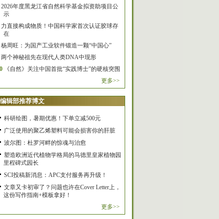
2026年度黑龙江省自然科学基金拟资助项目公
示
力直接构成物质！中国科学家首次认证胶球存
在
杨周旺：为国产工业软件锻造一颗“中国心”
两个神秘祖先在现代人类DNA中现形
0
《自然》关注中国首批“实践博士”的硬核突围
更多>>
编辑部推荐博文
科研绘图，暑期优惠！下单立减500元
广泛使用的聚乙烯塑料可能会损害你的肝脏
波尔图：杜罗河畔的惊魂与治愈
塑造欧洲近代植物学格局的马德里皇家植物园
里程碑式园长
SCI投稿新消息：APC支付服务再升级！
文章又卡初审了？问题也许在Cover Letter上，
这份写作指南+模板拿好！
更多>>