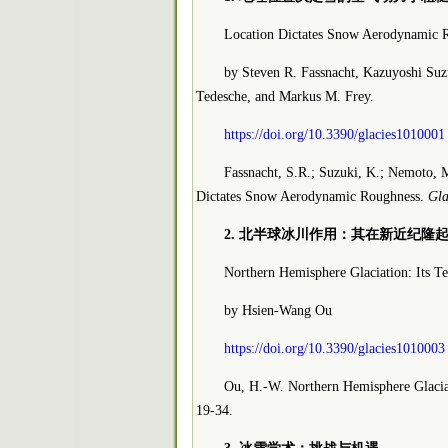
Location Dictates Snow Aerodynamic 
by Steven R. Fassnacht, Kazuyoshi Suz
Tedesche, and Markus M. Frey.
https://doi.org/10.3390/glacies1010001
Fassnacht, S.R.; Suzuki, K.; Nemoto, 
Dictates Snow Aerodynamic Roughness.
Gla
2. 北半球冰川作用：其在新近纪隆
Northern Hemisphere Glaciation: Its Te
by Hsien-Wang Ou
https://doi.org/10.3390/glacies1010003
Ou, H.-W. Northern Hemisphere Glaciat
19-34.