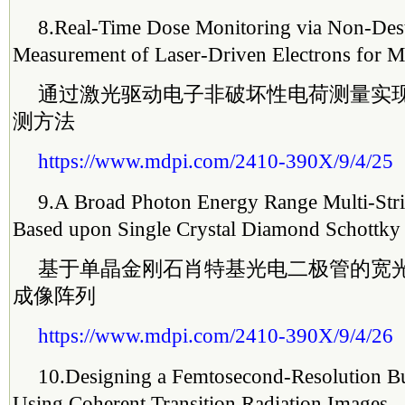
8.
Real-Time Dose Monitoring via Non-Dest
Measurement of Laser-Driven Electrons for Me
通过激光驱动电子非破坏性电荷测量实
测方法
https://www.mdpi.com/2410-390X/9/4/25
9.
A Broad Photon Energy Range Multi-Str
Based upon Single Crystal Diamond Schottky
基于单晶金刚石肖特基光电二极管的宽
成像阵列
https://www.mdpi.com/2410-390X/9/4/26
10.
Designing a Femtosecond-Resolution B
Using Coherent Transition Radiation Images