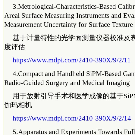
3.
Metrological-Characteristics-Based Calibr
Areal Surface Measuring Instruments and Eval
Measurement Uncertainty for Surface Textur
基于计量特性的光学面测量仪器校准及
度评估
https://www.mdpi.com/2410-390X/9/2/11
4.
Compact and Handheld SiPM-Based Gam
Radio-Guided Surgery and Medical Imaging
用于放射引导手术和医学成像的基于Si
伽玛相机
https://www.mdpi.com/2410-390X/9/2/14
5.
Apparatus and Experiments Towards Ful