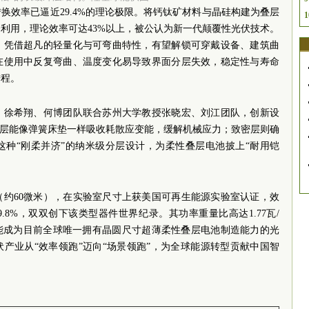
换效率已逼近29.4%的理论极限。将钙钛矿材料与晶硅构建为叠层
1
利用，理论效率可达43%以上，被公认为新一代颠覆性光伏技术。
，凭借超凡的轻量化与可弯曲特性，有望解锁可穿戴设备、建筑曲
在使用中反复弯曲、温度变化易导致界面分层失效，稳定性与寿命
进程。
、徐希翔、何博团队联合苏州大学教授张晓宏、刘江团队，创新设
松层能像弹簧床垫一样吸收耗散应变能，缓解机械应力；致密层则确
这种“刚柔并济”的纳米级分层设计，为柔性叠层电池披上“耐用铠
（约60微米），在实验室尺寸上获美国可再生能源实验室认证，效
9.8%，双双创下该类型器件世界纪录。其功率重量比高达1.77瓦/
能成为目前全球唯一拥有晶圆尺寸超薄柔性叠层电池制造能力的光
产业从“效率领跑”迈向“场景领跑”，为全球能源转型贡献中国智