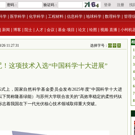
科学
|
医学科学
|
化学科学
|
工程材料
|
信息科学
|
地球科学
|
数理科学
|
管理
|
新闻
|
博客
|
院士
|
人才
|
会议
|
基金·项目
|
论文
|
绘图
|
视频·直播
|
小柯机
相
11:27:31
选择字号：
小
中
大
1
2
咒！这项技术入选“中国科学十大进展”
3
4
5
6
开幕式上，国家自然科学基金委员会发布2025年度“中国科学十大进
7
以下简称隆基绿能）与苏州大学联合攻关的“高效率稳定的柔性钙钛
8
标志着我国在下一代光伏核心技术领域取得重大突破。