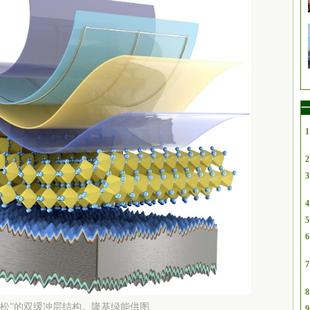
一
1
2
3
4
5
6
7
8
一松”的双缓冲层结构。隆基绿能供图
9