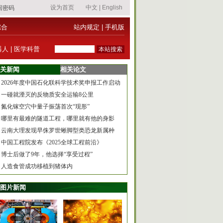
综合
站内规定
|
手机版
器人
|
医学科普
关新闻
相关论文
2026年度中国石化联科学技术奖申报工作启动
一碰就湮灭的反物质安全运输8公里
氮化镓空穴中量子振荡首次“现形”
哪里有最难的隧道工程，哪里就有他的身影
云南大理发现早侏罗世蜥脚型类恐龙新属种
中国工程院发布《2025全球工程前沿》
博士后做了9年，他选择“享受过程”
人造食管成功移植到猪体内
图片新闻