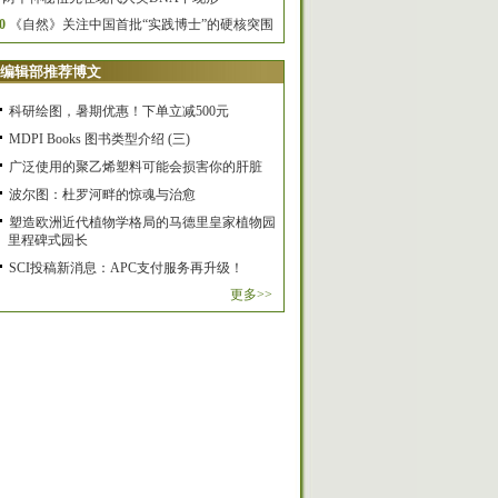
0
《自然》关注中国首批“实践博士”的硬核突围
编辑部推荐博文
科研绘图，暑期优惠！下单立减500元
MDPI Books 图书类型介绍 (三)
广泛使用的聚乙烯塑料可能会损害你的肝脏
波尔图：杜罗河畔的惊魂与治愈
塑造欧洲近代植物学格局的马德里皇家植物园
里程碑式园长
SCI投稿新消息：APC支付服务再升级！
更多>>