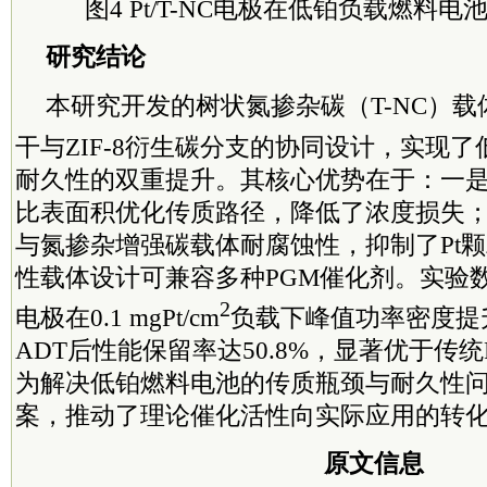
图4 Pt/T-NC电极在低铂负载燃料
研究结论
本研究开发的树状氮掺杂碳（T-NC）载
干与ZIF-8衍生碳分支的协同设计，实现
耐久性的双重提升。其核心优势在于：一
比表面积优化传质路径，降低了浓度损失
与氮掺杂增强碳载体耐腐蚀性，抑制了Pt
性载体设计可兼容多种PGM催化剂。实验数据表
2
电极在0.1 mgPt/cm
负载下峰值功率密度提升1
ADT后性能保留率达50.8%，显著优于传统
为解决低铂燃料电池的传质瓶颈与耐久性
案，推动了理论催化活性向实际应用的转
原文信息