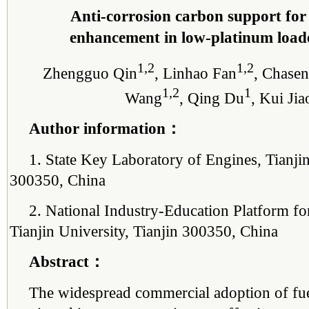
Anti-corrosion carbon support for
enhancement in low-platinum loaded
1,2
1,2
Zhengguo Qin
, Linhao Fan
, Chase
1,2
1
Wang
, Qing Du
, Kui Jia
Author information：
1. State Key Laboratory of Engines, Tianjin
300350, China
2. National Industry-Education Platform fo
Tianjin University, Tianjin 300350, China
Abstract：
The widespread commercial adoption of fuel