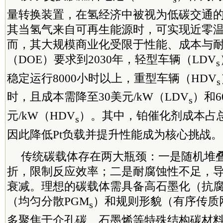
量转换装置，在氢经济中被视为低碳交通
其当氢气来自可再生能源时，可实现近零
而，其大规模商业化受限于性能、成本与
（DOE）要求到2030年，轻型车辆（LDV
s
稳定运行8000小时以上，重型车辆（HDV
s
时，且成本需降至30美元/kW（LDV
）和6
s
元/kW（HDV
）。其中，铂催化剂成本占总
s
因此降低Pt负载并提升性能成为核心挑战。
传统碳载体存在两大瓶颈：一是随机堆
折，限制反应效率；二是耐腐蚀性不足，
衰减。理想的碳载体需具备高石墨化（抗
（均匀分散PGM
）和规则形貌（有序传质
s
多聚焦于介孔碳、石墨烯等特殊结构碳材料，