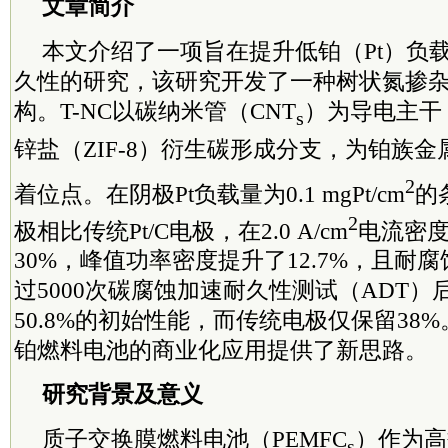
文章简介
本文介绍了一项旨在提升低铂（Pt）负
久性的研究，该研究开发了一种树状氮掺杂碳
构。T-NC以碳纳米管（CNT
）为导电主干
s
锌盐（ZIF-8）衍生碳形成分支，为铂族金
2
着位点。在阴极Pt负载量为0.1 mgPt/cm
的
2
极相比传统Pt/C电极，在2.0 A/cm
电流密
30%，峰值功率密度提升了12.7%，且耐
过5000次碳腐蚀加速耐久性测试（ADT
50.8%的初始性能，而传统电极仅保留38
铂燃料电池的商业化应用提供了新思路。
研究背景及意义
质子交换膜燃料电池（PEMFC
）作为高
s