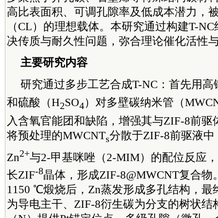
高比表面积、可调孔隙率及低成本潜力，
（CL）的理想载体。本研究通过构建T-N
决传质与耐久性问题，弥合理论催化活性
主要研究内容
研究通过多步工艺合成T-NC：首先用高
和硫酸（H
SO
）对多壁碳纳米管（MWCN
2
4
入含氧官能团和缺陷，增强其与ZIF-8前
将预处理的MWCNT
分散于ZIF-8前驱液
s
2+
Zn
与2-甲基咪唑（2-MIM）的配位反应，
-8
长ZIF
晶体，形成ZIF-8@MWCNT复合
1150 ℃煅烧后，Zn蒸发形成多孔结构，最
为导电主干、ZIF-
8衍生碳为分支的树状结