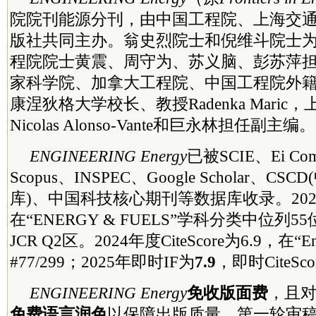
院院刊能源分刊，由中国工程院、上海交
版社共同主办。翁史烈
院士
和倪维斗
院士
程院
院士
黄震、周守为、苏义脑、彭苏萍
家
科学院
、加拿大工程院、中国工程院外
康涅狄格大学校长、教授Radenka Mari
Nicolas Alonso-Vante和巨永林担任副主编。
ENGINEERING Energy
已被SCIE、Ei Co
Scopus、INSPEC、Google Scholar、
库)、中国科技核心期刊等数据库收录。2024
在“ENERGY & FUELS”学科分类中位列55位
JCR Q2区。2024年度CiteScore为6.9，在“
#77/299；2025年即时IF为
7.9
，即时CiteSco
ENGINEERING Energy
免收版面费
，且
免费语言润色
以保障出版质量。第一轮审