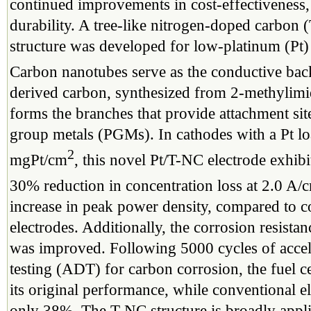
continued improvements in cost-effectiveness
durability. A tree-like nitrogen-doped carbon
structure was developed for low-platinum (Pt) 
Carbon nanotubes serve as the conductive ba
derived carbon, synthesized from 2-methylimid
forms the branches that provide attachment sit
group metals (PGMs). In cathodes with a Pt lo
2
mgPt/cm
, this novel Pt/T-NC electrode exhib
30% reduction in concentration loss at 2.0 A/
increase in peak power density, compared to c
electrodes. Additionally, the corrosion resistan
was improved. Following 5000 cycles of accele
testing (ADT) for carbon corrosion, the fuel c
its original performance, while conventional e
only 38%. The T-NC structure is broadly appli