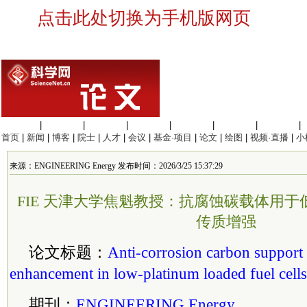
点击此处切换为手机版网页
生命科学
|
医学科学
|
化学科学
|
工程材料
|
信息科学
|
地球科学
|
数理科学
|
首页
|
新闻
|
博客
|
院士
|
人才
|
会议
|
基金·项目
|
论文
|
绘图
|
视频·直播
|
小
来源：ENGINEERING Energy 发布时间：2026/3/25 15:37:29
FIE 天津大学焦魁教授：抗腐蚀碳载体用
传质增强
论文标题：
Anti-corrosion carbon support 
enhancement in low-platinum loaded fuel cells
期刊：
ENGINEERING Energy