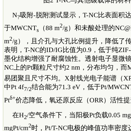
N
吸附-脱附测试显示，T-NC比表面积达6
?
2
于MWCNT
（88 m
/g）和未酸处理的NC@
s
2
m
/g），且介孔与大孔比例提升，降低了
表明，T-NC的ID/IG比值为0.9，低于纯Z
墨化结构增强了耐腐蚀性。透射电子显微镜（
NC上的Pt颗粒尺寸约2 nm，分布均匀，而M
易团聚且尺寸不均。X射线光电子能谱（XPS）
中Pt 4f
结合能为71.3 eV，低于Pt/MWCN
7/2
δ+
Pt
价态降低，氧还原反应（ORR）活性提
在H
/空气条件下，当阳极Pt负载0.05 mgP
2
2
mgPt/cm
时，Pt/T-NC电极的峰值功率密度达0