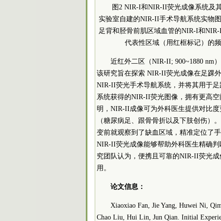
图2 NIR-I和NIR-II荧光成像
实验室自建的NIR-II手术导航系统实物
足背和胫骨前肌区域血管的NIR-I和NIR
代表性区域（用红框标记）的
近红外二区（NIR-II; 900~1
该研究旨在探索 NIR-II荧光成像在
NIR-II荧光手术导航系统，并将其用于
系统获得的NIR-II荧光图像，拥有更
明，NIR-II成像可为外科医生提供对
（糖尿病足、跟骨骨折以及下肢创伤）。利
变前就观察到了缺血区域，精准定位了手
NIR-II荧光成像能够帮助外科医生精
究团队认为，便携且可靠的NIR-II荧
用。
论文信息：
Xiaoxiao Fan, Jie Yang, Huwei Ni, Qim
Chao Liu, Hui Lin, Jun Qian. Initial Exper