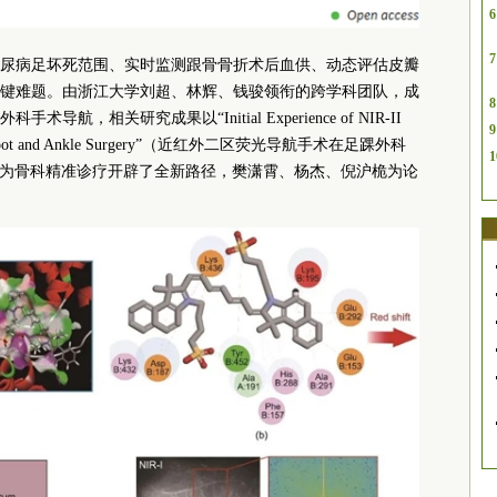
6
7
尿病足坏死范围、实时监测跟骨骨折术后血供、动态评估皮瓣
键难题。由浙江大学刘超、林辉、钱骏领衔的跨学科团队，成
8
相关研究成果以“Initial Experience of NIR-II
9
ery in Foot and Ankle Surgery”（近红外二区荧光导航手术在足踝外科
1
ing，为骨科精准诊疗开辟了全新路径，樊潇霄、杨杰、倪沪桅为论