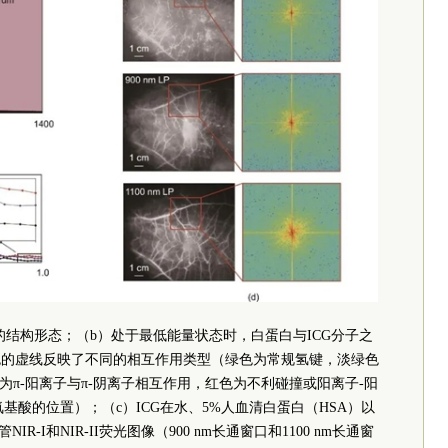
白的结构形态；（b）处于最低能量状态时，白蛋白与ICG分子之
色的虚线反映了不同的相互作用类型（绿色为常规氢键，淡绿色
为π-阳离子与π-阴离子相互作用，红色为不利碰撞或阳离子-阳
酸的位置）；（c）ICG在水、5%人血清白蛋白（HSA）以
-I和NIR-II荧光图像（900 nm长通窗口和1100 nm长通窗