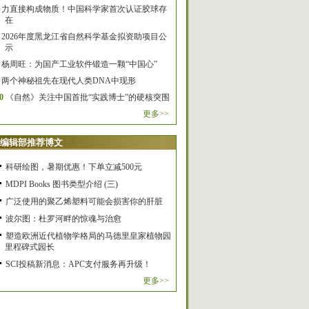
力直接构成物质！中国科学家首次认证胶球存
在
2026年度黑龙江省自然科学基金拟资助项目公
示
杨周旺：为国产工业软件锻造一颗“中国心”
两个神秘祖先在现代人类DNA中现形
0
《自然》关注中国首批“实践博士”的硬核突围
更多>>
编辑部推荐博文
科研绘图，暑期优惠！下单立减500元
MDPI Books 图书类型介绍 (三)
广泛使用的聚乙烯塑料可能会损害你的肝脏
波尔图：杜罗河畔的惊魂与治愈
塑造欧洲近代植物学格局的马德里皇家植物园
里程碑式园长
SCI投稿新消息：APC支付服务再升级！
更多>>