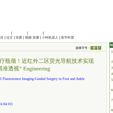
信息科学
|
地球科学
|
数理科学
|
管理综合
项目
|
论文
|
绘图
|
视频·直播
|
小柯机器人
|
医学科普
相
选择字号：
小
中
大
1
疗瓶颈！近红外二区荧光导航技术实现
2
准透视” Engineering
3
4
-II Fluorescence Imaging-Guided Surgery in Foot and Ankle
5
6
7
24.04.011
8