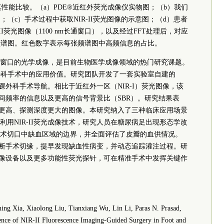
系统及其性能比较。（a）PDE®近红外荧光成像仪实物图；（b）我们
图；（c）手术过程中获取NIR-II荧光图像的示意图；（d）患者
-II荧光图像（1100 nm长通窗口），以及经过FFT处理后，对应
频谱图。红色数字表示每张频谱图中高频信息的占比。
880 nm）窗口的光学成像，是目前生物医学成像领域的热门研究课题。
足踝外科手术中的应用价值。研究团队开发了一套实验室自建的
足踝外科手术导航。相比于近红外一区（NIR-I）荧光图像，该
高空间频率的信息以及更高的信号背景比（SBR）。研究结果表
比度更高、探测深度更大的图像。本研究纳入了三种临床应用场景
用NIR-II荧光成像技术，研究人员在糖尿病足出现形态学改
术切口中缺血区域的边界，并全面评估了皮瓣的血供情况。
确判断手术切缘，提早发现缺血性病变，并动态追踪灌注过程。研
光成像设备以及更多功能性荧光探针，可在精准手术中发挥关键作
ing Xia, Xiaolong Liu, Tianxiang Wu, Lin Li, Paras N. Prasad,
ience of NIR-II Fluorescence Imaging-Guided Surgery in Foot and