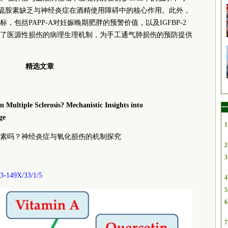
了硫胺素缺乏与神经炎症在酒精使用障碍中的核心作用。此外，
包括PAPP-A对妊娠晚期肥胖的预警价值，以及IGFBP-2
了医源性损伤的病理生理机制，为手工通气肺损伤的预防提供
精选文章
n Multiple Sclerosis? Mechanistic Insights into
一
ge
1
素吗？神经炎症与氧化损伤的机制探究
2
3
3-149X/33/1/5
4
5
6
7