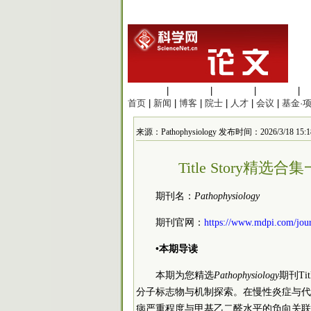
生命科学
|
医学科学
|
化学科学
|
工程材料
|
首页
|
新闻
|
博客
|
院士
|
人才
|
会议
|
基金·
来源：Pathophysiology 发布时间：2026/3/18 15:1
Title Story精选合集
期刊名：
Pathophysiology
期刊官网：
https://www.mdpi.com/jour
•本期导读
本期为您精选
Pathophysiology
期刊Ti
分子标志物与机制探索。在慢性炎症与代
病严重程度与甲基乙二醛水平的负向关联