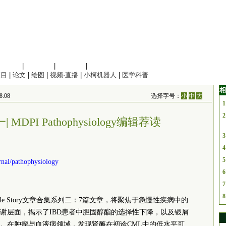
信息科学
|
地球科学
|
数理科学
|
管理综合
项目
|
论文
|
绘图
|
视频·直播
|
小柯机器人
|
医学科普
相
8:08
选择字号：
小
中
大
1
2
一| MDPI Pathophysiology编辑荐读
3
4
5
nal/pathophysiology
6
7
8
tle Story文章合集系列二：7篇文章，将聚焦于急慢性疾病中的
谢层面，揭示了IBD患者中胆固醇酯的选择性下降，以及银屑
。在肿瘤与血液病领域，发现肾酶在初诊CML中的低水平可