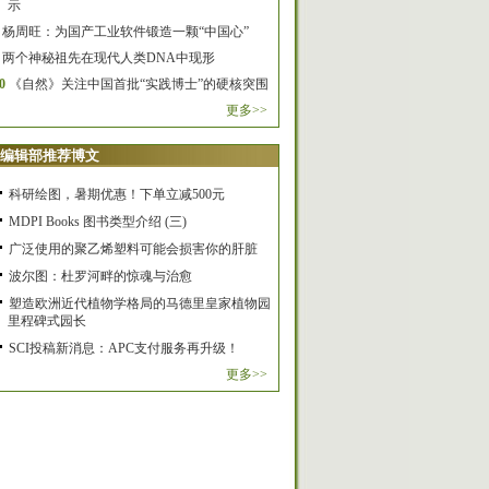
示
杨周旺：为国产工业软件锻造一颗“中国心”
两个神秘祖先在现代人类DNA中现形
0
《自然》关注中国首批“实践博士”的硬核突围
更多>>
编辑部推荐博文
科研绘图，暑期优惠！下单立减500元
MDPI Books 图书类型介绍 (三)
广泛使用的聚乙烯塑料可能会损害你的肝脏
波尔图：杜罗河畔的惊魂与治愈
塑造欧洲近代植物学格局的马德里皇家植物园
里程碑式园长
SCI投稿新消息：APC支付服务再升级！
更多>>