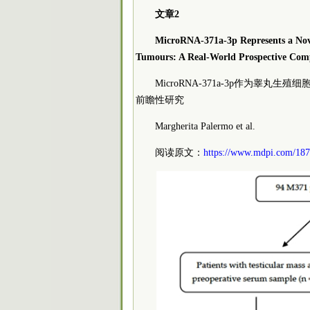
文章2
MicroRNA-371a-3p Represents a Nove
Tumours: A Real-World Prospective Com
MicroRNA-371a-3p作为
前瞻性研究
Margherita Palermo et al.
阅读原文：
https://www.mdpi.com/18