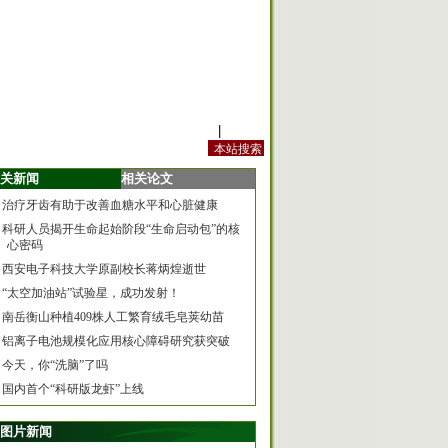
站内规定
|
手机版
关新闻
相关论文
治疗牙齿有助于改善血糖水平和心脏健康
科研人员揭开生命起始阶段“生命启动包”的核
心密码
西安电子科技大学原副校长蒋炳煌逝世
“太空加油站”试验星，成功发射！
南岳衡山种植409株人工繁育绒毛皂荚幼苗
铝离子电池规模化应用核心障碍研究获突破
今天，你“洗脑”了吗
国内首个“科研版龙虾”上线
图片新闻