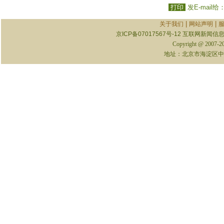
打印
发E-mail给
|
|
关于我们
网站声明
京ICP备07017567号-12
互联网新闻信息服
Copyright @ 2007-
地址：北京市海淀区中关村