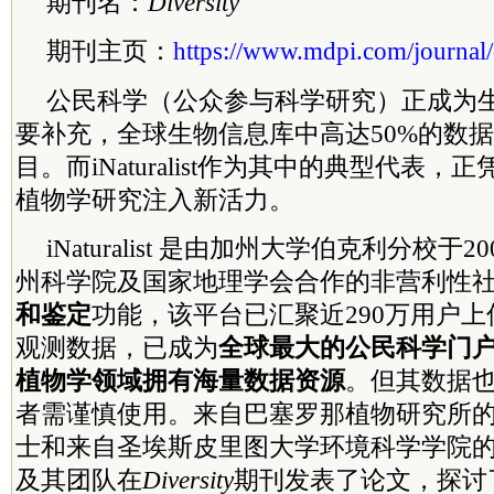
期刊名：
Diversity
期刊主页：
https://www.mdpi.com/journal/
公民科学（公众参与科学研究）正成为
要补充，全球生物信息库中高达50%的数
目。而iNaturalist作为其中的典型代表
植物学研究注入新活力。
iNaturalist 是由加州大学伯克利分校于
州
科学院
及国家地理学会合作的非营利性
和鉴定
功能，该平台已汇聚近290万用户上传
观测数据，已成为
全球最大的公民科学门
植物学领域拥有海量数据资源
。但其数据
者需谨慎使用。来自巴塞罗那植物研究所的Jordi 
士和来自圣埃斯皮里图大学环境科学学院的Ilean
及其团队在
Diversity
期刊发表了论文，探讨了iNa