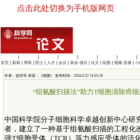
点击此处切换为手机版网页
生命科学
|
医学科学
|
化学科学
|
工程材料
|
信息科学
|
地球科学
|
数理科学
|
首页
|
新闻
|
博客
|
院士
|
人才
|
会议
|
基金·项目
|
论文
|
绘图
|
视频·直播
|
小
作者：赵祥等 来源：《细胞》 发布时间：2026/2/22 16:03:58
“组氨酸扫描法”助力T细胞清除癌
中国
科学院
分子细胞科学卓越创新中心研
者，建立了一种基于组氨酸扫描的工程化
强T细胞受体（TCR）等力感应受体的活