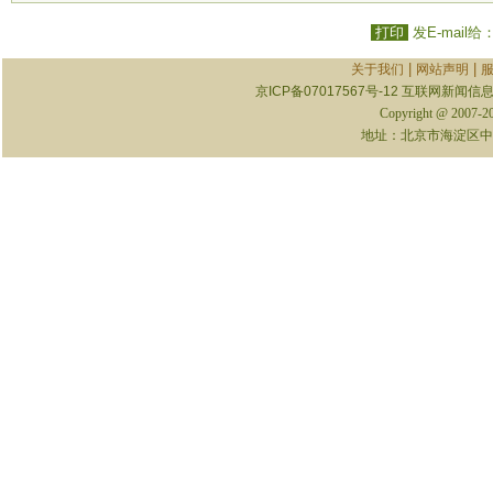
打印
发E-mail给
|
|
关于我们
网站声明
京ICP备07017567号-12
互联网新闻信息服
Copyright @ 2007-
地址：北京市海淀区中关村