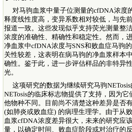
对马驹血浆中量子位测量的cfDNA浓度
释度线性度高，变异系数相对较低，与先
报道一致。这些发现似乎支持荧光测量整洁马
浓度的准确性、精确性和稳定性。然而，
净血浆中cfDNA浓度与SNS和败血症马驹
关性较差，这表明在病马驹的净血浆样本中c
确性。鉴于此，进一步评估样品的非特异
光。
这项研究的数据为继续研究马驹NETosi
NETosis的临床标志物提供了支持，因为
他物种不同。目前尚不清楚这种差异是否
(如肺炎或败血症) 的病理生理学。由于从
血浆cfDNA浓度差异很大，未来的研究应该
量，以确定时间、败血症阶段或对治疗的