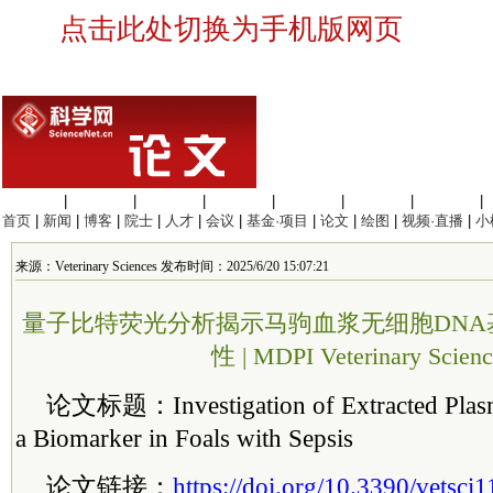
点击此处切换为手机版网页
生命科学
|
医学科学
|
化学科学
|
工程材料
|
信息科学
|
地球科学
|
数理科学
|
首页
|
新闻
|
博客
|
院士
|
人才
|
会议
|
基金·项目
|
论文
|
绘图
|
视频·直播
|
小
来源：Veterinary Sciences 发布时间：2025/6/20 15:07:21
量子比特荧光分析揭示马驹血浆无细胞DNA
性 | MDPI Veterinary Scienc
论文标题：Investigation of Extracted Plasm
a Biomarker in Foals with Sepsis
论文链接：
https://doi.org/10.3390/vetsc