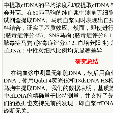
中提取cfDNA的平均浓度和/或提取cfDN
会升高。在60匹马驹的纯血浆中测量无细胞
试剂盒提取DNA。马驹血浆同时表现出自
料结合，证实了基质效应。然而，即使进
(脓毒症评分≤5)、SNS马驹 (脓毒症评分6-
脓毒症马驹 (脓毒症评分≥12±血培养阳性) 
cfDNA：中性粒细胞比例均无显著差异。
研究总结
在纯血浆中测量无细胞DNA，然后用商
DNA，使用Qubit 4荧光仪和1×dsDNA 
马驹中提取DNA。我们的数据表明，基质
中cfDNA的精确量子比特测量，并支持了
们的数据也支持先前的发现，即血浆cfDN
诊断无关。