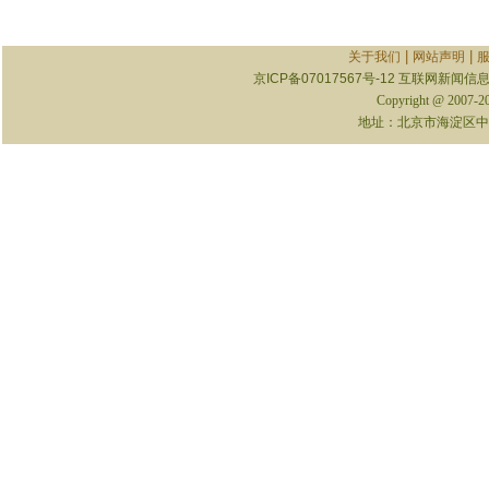
|
|
关于我们
网站声明
京ICP备07017567号-12
互联网新闻信息服
Copyright @ 2007-
地址：北京市海淀区中关村