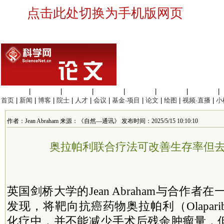
点击此处切换为手机版网页
生命科学
|
医学科学
|
化学科学
|
工程材料
|
信息科学
|
地球科学
|
数理科学
|
首页
|
新闻
|
博客
|
院士
|
人才
|
会议
|
基金·项目
|
论文
|
绘图
|
视频·直播
|
小
作者：Jean Abraham 来源：《自然—通讯》 发布时间：2025/5/15 10:10:10
奥拉帕利联合疗法可改善生存率但
英国剑桥大学的Jean Abraham与合作者在
发现，将靶向抗癌药物奥拉帕利（Olapar
化疗中，并不能减少手术后残余肿瘤量，