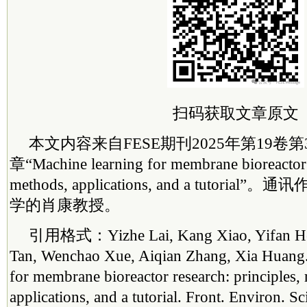
扫码
获取文章原文
本文内容来自FESE期刊2025年第19卷
章“Machine learning for membrane bioreactor r
methods, applications, and a tutorial
学的肖康教授。
引用格式：Yizhe Lai, Kang Xiao, Yifan He,
Tan, Wenchao Xue, Aiqian Zhang, Xia Huang.
for membrane bioreactor research: principles,
applications, and a tutorial. Front. Environ. Sc