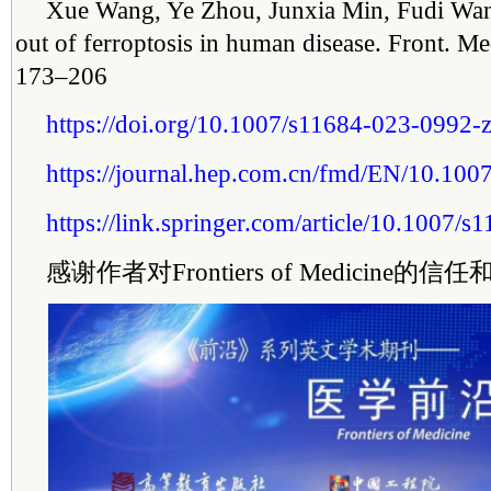
Xue Wang, Ye Zhou, Junxia Min, Fudi Wa
out of ferroptosis in human disease. Front. Me
173–206
https://doi.org/10.1007/s11684-023-0992-
https://journal.hep.com.cn/fmd/EN/10.10
https://link.springer.com/article/10.1007/
感谢作者对Frontiers of Medicine的信