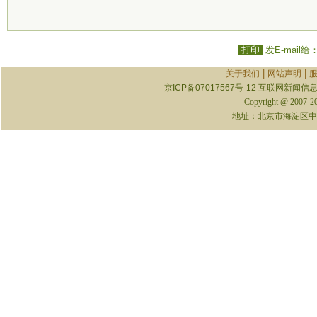
打印
发E-mail给
|
|
关于我们
网站声明
京ICP备07017567号-12
互联网新闻信息服
Copyright @ 2007-
地址：北京市海淀区中关村