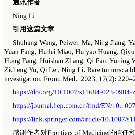
通讯作者
Ning Li
引用这篇文章
Shuhang Wang, Peiwen Ma, Ning Jiang, Yal
Yuan Fang, Huilei Miao, Huiyao Huang, Qiyu
Hong Fang, Huishan Zhang, Qi Fan, Yuning 
Zicheng Yu, Qi Lei, Ning Li. Rare tumors: a b
investigation. Front. Med., 2023, 17(2): 220–
https://doi.org/10.1007/s11684-023-0984-
https://journal.hep.com.cn/fmd/EN/10.10
https://link.springer.com/article/10.1007/
感谢作者对Frontiers of Medicine的信