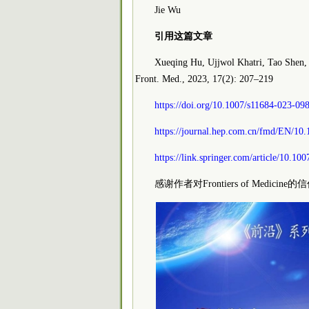
Jie Wu
引用这篇文章
Xueqing Hu, Ujjwol Khatri, Tao Shen, J
Front. Med., 2023, 17(2): 207–219
https://doi.org/10.1007/s11684-023-09
https://journal.hep.com.cn/fmd/EN/10
https://link.springer.com/article/10.1
感谢作者对Frontiers of Medicin