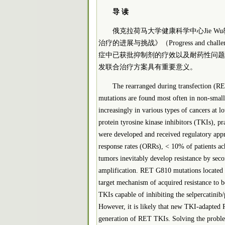
导 读
俄克拉荷马大学健康科学中心Jie Wu教授团
治疗的进展与挑战》（Progress and challeng
症中已获批抑制剂的疗效以及耐药性问题
发联合治疗方案具有重要意义。
The rearranged during transfection (RE
mutations are found most often in non-small
increasingly in various types of cancers at l
protein tyrosine kinase inhibitors (TKIs),
were developed and received regulatory appr
response rates (ORRs), < 10% of patients a
tumors inevitably develop resistance by sec
amplification. RET G810 mutations located at
target mechanism of acquired resistance to b
TKIs capable of inhibiting the selpercatinib/
However, it is likely that new TKI-adapted 
generation of RET TKIs. Solving the problem