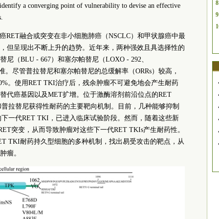
8
dentify a converging point of vulnerability to devise an effective
9
s.
1
癌RET融合或突变在非小细胞肺癌（NSCLC）和甲状腺癌中最
，但呈现出不断上升的趋势。近年来，两种强效且具选择性的
（BLU - 667）和塞尔帕替尼（LOXO - 292、
门批准。尽管普拉替尼和塞尔帕替尼的总缓解率（ORRs）较高，
%。使用RET TKI治疗后，残余肿瘤不可避免地会产生耐药
替代癌基因以及MET扩增。位于激酶溶剂前沿位点的RET
尼和普拉替尼获得性耐药的主要靶向机制。目前，几种能够抑制
的下一代RET TKI，已进入临床试验阶段。然而，随着这些新
ET突变，从而导致肿瘤对这些下一代RET TKIs产生耐药性。
T TKI耐药持久型细胞的多种机制，找出易受攻击的靶点，从
肿瘤。