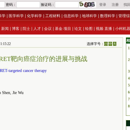
科学
|
医学科学
|
化学科学
|
工程材料
|
信息科学
|
地球科学
|
数理科学
|
管理综
|
新闻
|
博客
|
院士
|
人才
|
会议
|
基金·项目
|
论文
|
绘图
|
视频·直播
|
小柯机
相
1:15:22
选择字号：
小
中
大
1
：RET靶向癌症治疗的进展与挑战
2
 RET-targeted cancer therapy
3
4
5
6
 Shen, Jie Wu
7
8