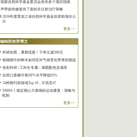
国家自然科学基金委员会发布多个项目指南
声带损伤修复有了新的非注射治疗策略
0
2026年度黑龙江省自然科学基金拟资助项目公
示
更多>>
编辑部推荐博文
科研绘图，暑期优惠！下单立减500元
植物园中的树木如何应对气候变化带来的挑战
色彩科研 | 工科生专属：插图配色灵感库
抗癌口香糖可将HPV水平降低93%
54种期刊居领域Top 10，IF高至47
SMHS丨稳定期心力衰竭的运动康复：策略与
机制
更多>>