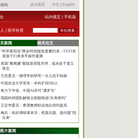
合
站内规定
|
手机版
器人
|
医学科普
关新闻
相关论文
“科学家回信”两会特别报道|姜鹏代表：FAST欢
迎孩子们来亲手操作观测
美国“雅典娜”着陆器登陆月球，或未处于直立
状态
方忠委员：物理学的研究一点儿也不枯燥
中国农业大学宣布：本科扩招500人
角力下半场，中国AI亦可“通罗马”
我国科研团队解锁太阳能电池“长寿密码”
王定华委员：希望教师职业地位得到提高
梅兵：练好调研基本功，把真问题、急问题“找
出来”
图片新闻