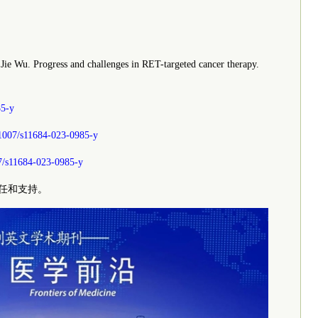
ie Wu. Progress and challenges in RET-targeted cancer therapy.
85-y
.1007/s11684-023-0985-y
007/s11684-023-0985-y
e的信任和支持。