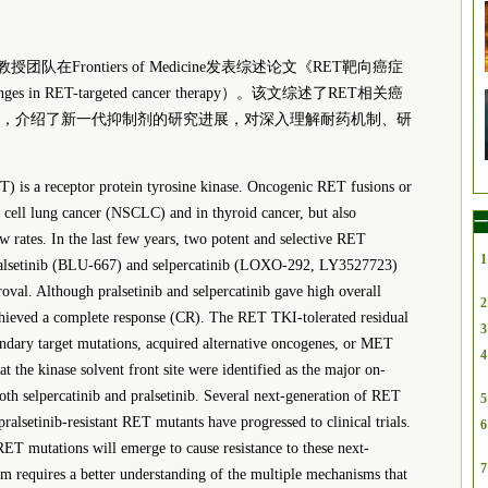
队在Frontiers of Medicine发表综述论文《RET靶向癌症
es in RET-targeted cancer therapy）。该文综述了RET相关癌
，介绍了新一代抑制剂的研究进展，对深入理解耐药机制、研
T) is a receptor protein tyrosine kinase. Oncogenic RET fusions or
 cell lung cancer (NSCLC) and in thyroid cancer, but also
一
ow rates. In the last few years, two potent and selective RET
1
 pralsetinib (BLU-667) and selpercatinib (LOXO-292, LY3527723)
oval. Although pralsetinib and selpercatinib gave high overall
2
chieved a complete response (CR). The RET TKI-tolerated residual
3
ondary target mutations, acquired alternative oncogenes, or MET
4
 the kinase solvent front site were identified as the major on-
oth selpercatinib and pralsetinib. Several next-generation of RET
5
pralsetinib-resistant RET mutants have progressed to clinical trials.
6
RET mutations will emerge to cause resistance to these next-
7
 requires a better understanding of the multiple mechanisms that