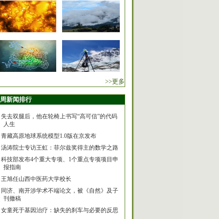
>>更多
周新闻排行
失去双腿后，他在轮椅上书写“高可信”的代码
人生
青藏高原地球系统模型1.0版在京发布
汤涛院士专访王虹：菲尔兹奖得主的数学之路
科技部发布4个重大专项、1个重点专项项目申
报指南
王旭任山西中医药大学校长
同济、南开涉学术不端论文，被《自然》及子
刊撤稿
女童死于基因治疗：缺失的刹车与必要的反思