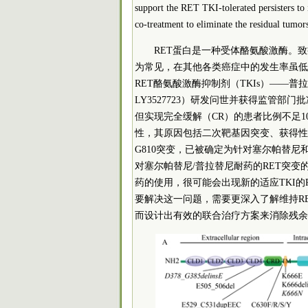
support the RET TKI-tolerated persisters to i
co-treatment to eliminate the residual tumor
RET蛋白是一种受体酪氨酸激酶。致
为常见，在其他各类癌症中的发生率虽低
RET酪氨酸激酶抑制剂（TKIs）——普拉替尼
LY3527723）研发问世并获得监管部
但实现完全缓解（CR）的患者比例不足10
性，其原因包括二次靶基因突变、获得性
G810突变，已被确定为针对塞尔帕替
对塞尔帕替尼/普拉替尼耐药的RET突变
药的使用，很可能会出现新的适应TKI的R
要解决这一问题，需要更深入了解维持RE
而设计出有效的联合治疗方案来消除残余