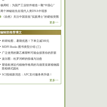
杨周旺：为国产工业软件锻造一颗“中国心”
两个神秘祖先在现代人类DNA中现形
0
《自然》关注中国首批“实践博士”的硬核突围
更多>>
编辑部推荐博文
科研绘图，暑期优惠！下单立减500元
MDPI Books 图书类型介绍 (三)
广泛使用的聚乙烯塑料可能会损害你的肝脏
波尔图：杜罗河畔的惊魂与治愈
塑造欧洲近代植物学格局的马德里皇家植物园
里程碑式园长
SCI投稿新消息：APC支付服务再升级！
更多>>