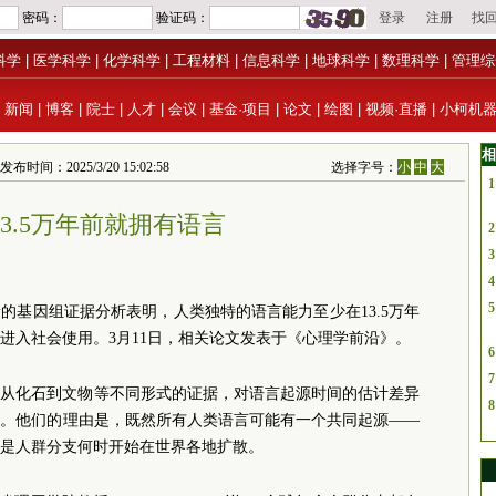
科学
|
医学科学
|
化学科学
|
工程材料
|
信息科学
|
地球科学
|
数理科学
|
管理综
|
新闻
|
博客
|
院士
|
人才
|
会议
|
基金·项目
|
论文
|
绘图
|
视频·直播
|
小柯机
相
时间：2025/3/20 15:02:58
选择字号：
小
中
大
1
3.5万年前就拥有语言
2
3
4
5
的基因组证据分析表明，人类独特的语言能力至少在13.5万年
进入社会使用。3月11日，相关论文发表于《心理学前沿》。
6
7
据从化石到文物等不同形式的证据，对语言起源时间的估计差异
8
法。他们的理由是，既然所有人类语言可能有一个共同起源——
是人群分支何时开始在世界各地扩散。