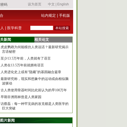
合
站内规定
|
手机版
器人
|
医学科普
关新闻
相关论文
虎皮鹦鹉为何能模仿人类说话？最新研究揭示
言语秘密
至少13.5万年前，人类就有了语言
人类在13.5万年前就拥有语言
人类进化史上或有“隐藏”的基因融合篇章
最新研究称，现实和想象中的运动或由相似脑
波驱动
古人类使用骨器时间比此前认为的早100万年
早期非洲雨林曾是人类家园
访蔡磊：每一种罕见病的攻克都是人类医学的
巨大突破
图片新闻