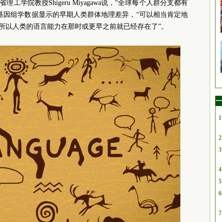
工学院教授Shigeru Miyagawa说，“全球每个人群分支都有
基因组学数据显示的早期人类群体地理差异，“可以相当肯定地
，所以人类的语言能力在那时或更早之前就已经存在了”。
一
1
2
3
4
5
6
7