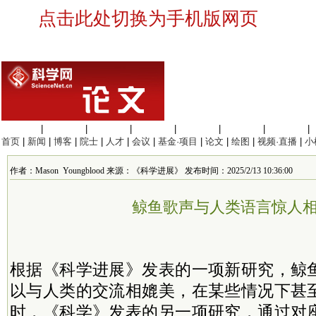
点击此处切换为手机版网页
生命科学
|
医学科学
|
化学科学
|
工程材料
|
信息科学
|
地球科学
|
数理科学
|
首页
|
新闻
|
博客
|
院士
|
人才
|
会议
|
基金·项目
|
论文
|
绘图
|
视频·直播
|
小
作者：Mason Youngblood 来源：《科学进展》 发布时间：2025/2/13 10:36:00
鲸鱼歌声与人类语言惊人
根据《科学进展》发表的一项新研究，鲸
以与人类的交流相媲美，在某些情况下甚
时，《科学》发表的另一项研究，通过对