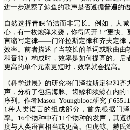
进一步观察了鲸鱼的歌声是否遵循普遍的
自然选择青睐简洁而非冗长。例如，大喊“
心，有一枚炮弹来袭，你得闪开！”更快、
言缩写定律——门泽拉斯定律和齐夫定律
效率。前者描述了当较长的单词或歌曲由
和音符）构成时，效率是如何提高的。后
更高的单个元素更短时，效率就会提高。
《科学进展》的研究将门泽拉斯定律和齐
声，分析了包括海豚、齿鲸和须鲸在内的1
序列。作者Mason Youngblood研究了65
1种人类语言的组成部分，首先根据门
率。16个物种中有11个物种的发声，其
度与人类语言相当或更高。但虎鲸、赫氏