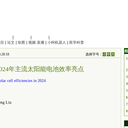
信息科学
|
地球科学
|
数理科学
|
管理综合
项目
|
论文
|
绘图
|
视频·直播
|
小柯机器人
|
医学科普
相
:28:18
选择字号：
小
中
大
1
hts：2024年主流太阳能电池效率亮点
2
3
lar cell efficiencies in 2024
4
5
6
ng Liu
7
8