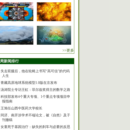
>>更多
周新闻排行
失去双腿后，他在轮椅上书写“高可信”的代码
人生
青藏高原地球系统模型1.0版在京发布
汤涛院士专访王虹：菲尔兹奖得主的数学之路
科技部发布4个重大专项、1个重点专项项目申
报指南
王旭任山西中医药大学校长
同济、南开涉学术不端论文，被《自然》及子
刊撤稿
女童死于基因治疗：缺失的刹车与必要的反思