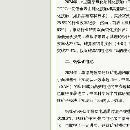
2024年，n型隧穿氧化层钝化接触（TO
TOPCon凭借全表面钝化接触和高兼容
化接触（如多晶硅指状技术），实验室效率提升
25.9%的行业效率纪录。然而，前表面
63%），推动行业转向双面钝化接触设
降低光学损失，模拟结果显示其理论极限可达2
效率达27.0%。硅异质结背接触（HBC）
突破27.4%，接近硅单结电池29.4%的
二、钙钛矿电池
2024年，单结与叠层钙钛矿电池
小面积器件上实现认证效率超26%，中国科
（SAM）的应用成为高效电池的主流选择
也取得显著进展，中国
科学院
半导体研究
钛矿子模块上实现22.46%的认证效率。
钙钛矿/钙钛矿叠层电池通过混合铵
达28.2%。钙钛矿/有机叠层电池虽面
化，也取得了一定进展。钙钛矿/硅叠层电