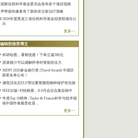
国家自然科学基金委员会发布多个项目指南
声带损伤修复有了新的非注射治疗策略
0
2026年度黑龙江省自然科学基金拟资助项目公
示
更多>>
编辑部推荐博文
科研绘图，暑期优惠！下单立减500元
甜菜根汁可以缓解怀孕对肾脏的压力
MDPI 2026参会旅行奖 (Travel Award) 中国区
获奖名单公布！
濒危活化石ELF理论重塑濒危物种保护优先级
IEEE出版+EI快检索，8-9月会议合集征稿中
年度Top 10榜单 | Taylor & Francis科学与技术领
域中国作者最受欢迎 ...
更多>>