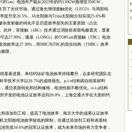
PCon）电池年产能从2023年的约110GW激增至350GW，
8
性主导了光伏市场。通过激光增强接触优化（LECO）与局部钝
9
至26.5%。JA太阳能与Trina太阳能分别实现25.6%和
1
硼掺杂发射极的钝化不足仍是效率损失的主要原因（占比
计。此外，背接触（xBC）技术通过消除前表面电极遮光，显著
7.99%，隆基（LONGi）的TOPCon背接触（TBC）电池
电池效率达27.30%，而HBC与TBC的混合结构（THBC）效率
理论极限。
均取得显著进展。单结钙钛矿电池效率持续攀升，众多研究团队在
学技术大学以26.7%的成绩领先。p-i-n结构因自组装材料
，通过表面钝化和结构修饰，电池性能不断优化。n-i-p结构
所开发的电池认证效率达到26.0%，上海交通大学在大面积钙
盐和添加剂工程，提高了电池效率，南京大学的成果认证效率
临有机太阳能电池效率较低的限制，但通过添加剂工程和表面钝
池凭借34.6%的冠军认证效率，成为未来市场的有力竞争者，