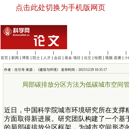
点击此处切换为手机版网页
生命科学
|
医学科学
|
化学科学
|
工程材料
|
信息科学
|
地球科学
|
数理科学
|
首页
|
新闻
|
博客
|
院士
|
人才
|
会议
|
基金·项目
|
论文
|
绘图
|
视频·直播
|
小
作者：任引等 来源：《建筑与环境》 发布时间：2025/12/29 10:35:17
局部碳排放分区方法为低碳城市空间
近日，中国科学院城市环境研究所在支撑
方面取得新进展。研究团队构建了一个基
的局部碳排放分区框架，为城市空间形态