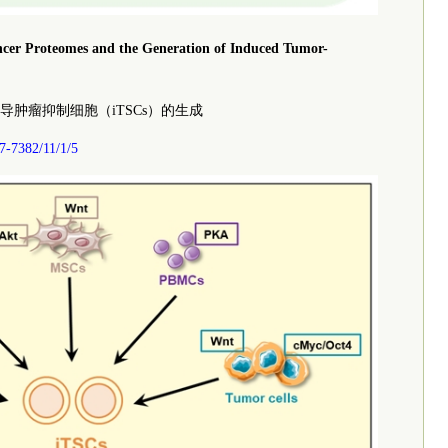
ncer Proteomes and the Generation of Induced Tumor-
肿瘤抑制细胞（iTSCs）的生成
7-7382/11/1/5