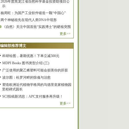
2026年度黑龙江省自然科学基金拟资助项目公
示
杨周旺：为国产工业软件锻造一颗“中国心”
两个神秘祖先在现代人类DNA中现形
0
《自然》关注中国首批“实践博士”的硬核突围
更多>>
编辑部推荐博文
科研绘图，暑期优惠！下单立减500元
MDPI Books 图书类型介绍 (三)
广泛使用的聚乙烯塑料可能会损害你的肝脏
波尔图：杜罗河畔的惊魂与治愈
塑造欧洲近代植物学格局的马德里皇家植物园
里程碑式园长
SCI投稿新消息：APC支付服务再升级！
更多>>