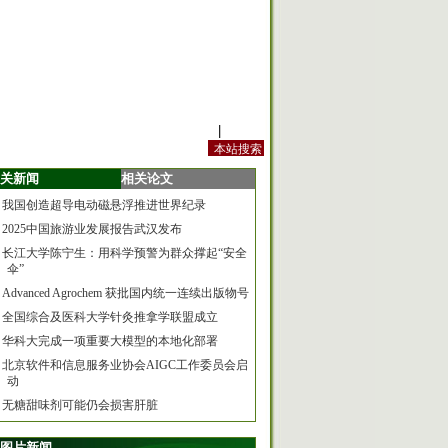
站内规定
|
手机版
关新闻
相关论文
我国创造超导电动磁悬浮推进世界纪录
2025中国旅游业发展报告武汉发布
长江大学陈宁生：用科学预警为群众撑起“安全
伞”
Advanced Agrochem 获批国内统一连续出版物号
全国综合及医科大学针灸推拿学联盟成立
华科大完成一项重要大模型的本地化部署
北京软件和信息服务业协会AIGC工作委员会启
动
无糖甜味剂可能仍会损害肝脏
图片新闻