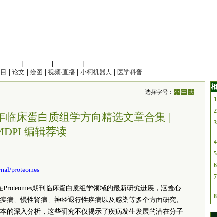
信息科学
|
地球科学
|
数理科学
|
管理综合
项目
|
论文
|
绘图
|
视频·直播
|
小柯机器人
|
医学科普
相
选择字号：
小
中
大
1
2
–2024年临床蛋白质组学方向精选文章合集 |
3
MDPI 编辑荐读
4
5
6
rnal/proteomes
7
表在Proteomes期刊临床蛋白质组学领域的最新研究进展，涵盖心
8
疾病、慢性肾病、神经退行性疾病以及感染等多个方面研究。
本的深入分析，这些研究不仅揭示了疾病发生发展的潜在分子