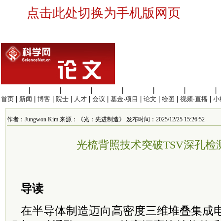
点击此处切换为手机版网页
生命科学
|
医学科学
|
化学科学
|
工程材料
|
信息科学
|
地球科学
|
数理科学
|
首页
|
新闻
|
博客
|
院士
|
人才
|
会议
|
基金·项目
|
论文
|
绘图
|
视频·直播
|
小
作者：Jungwon Kim 来源：《光：先进制造》 发布时间：2025/12/25 15:26:52
光梳背照技术突破TSV深孔检
导读
在半导体制造迈向高密度三维堆叠集成电路