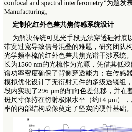
confocal and spectral interferometry”为题发
Manufacturing。
定制化红外色差共焦传感系统设计
为解决传统可见光手段无法穿透硅衬底
带宽过宽导致信号混叠的难题，研究团队
光学频率梳的红外色差共焦光谱干涉系统
长为1560 nm的光梳作为光源，凭借其低
谱功率密度确保了背侧穿透能力；在传感
模拟优化设计了无衍射元件的多级透镜组，在15
段内实现了296 µm的轴向色差焦移，并
斑尺寸保持在衍射极限水平（约14 µm）
率的内部结构成像奠定了坚实的硬件基础