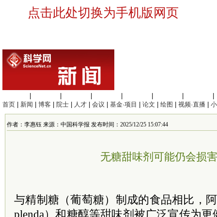
点击此处切换为手机版网页
生命科学
|
医学科学
|
化学科学
|
工程材料
|
信息科学
|
地球科学
|
数理科学
|
首页
|
新闻
|
博客
|
院士
|
人才
|
会议
|
基金·项目
|
论文
|
绘图
|
视频·直播
|
小
作者：李惠钰 来源：中国科学报 发布时间：2025/12/25 15:07:44
无糖甜味剂可能仍会损
与精制糖（葡萄糖）制成的食品相比，阿
plenda）和糖醇等甜味剂被广泛宣传为