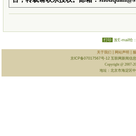
打印
发E-mail给
|
|
关于我们
网站声明
京ICP备07017567号-12
互联网新闻信息服
Copyright @ 2007-
地址：北京市海淀区中关村