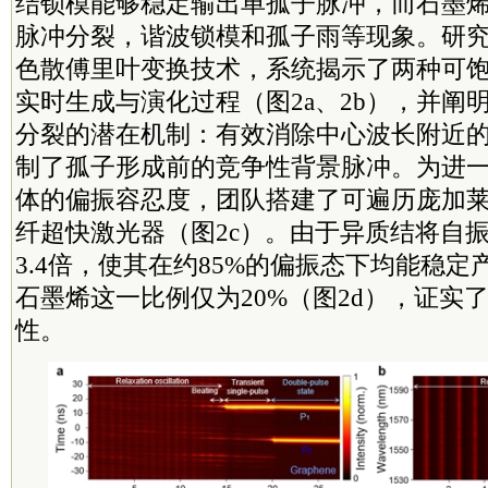
结锁模能够稳定输出单孤子脉冲，而石墨
脉冲分裂，谐波锁模和孤子雨等现象。研
色散傅里叶变换技术，系统揭示了两种可
实时生成与演化过程（图2a、2b），并阐
分裂的潜在机制：有效消除中心波长附近
制了孤子形成前的竞争性背景脉冲。为进
体的偏振容忍度，团队搭建了可遍历庞加
纤超快激光器（图2c）。由于异质结将自
3.4倍，使其在约85%的偏振态下均能稳
石墨烯这一比例仅为20%（图2d），证实
性。