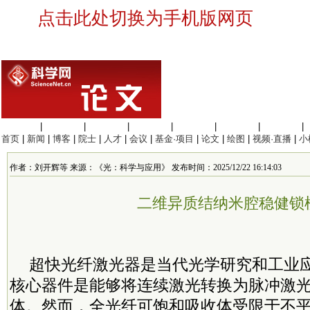
点击此处切换为手机版网页
生命科学
|
医学科学
|
化学科学
|
工程材料
|
信息科学
|
地球科学
|
数理科学
|
首页
|
新闻
|
博客
|
院士
|
人才
|
会议
|
基金·项目
|
论文
|
绘图
|
视频·直播
|
小
作者：刘开辉等 来源：《光：科学与应用》 发布时间：2025/12/22 16:14:03
二维异质结纳米腔稳健锁
超快光纤激光器是当代光学研究和工业
核心器件是能够将连续激光转换为脉冲激
体。然而，全光纤可饱和吸收体受限于不