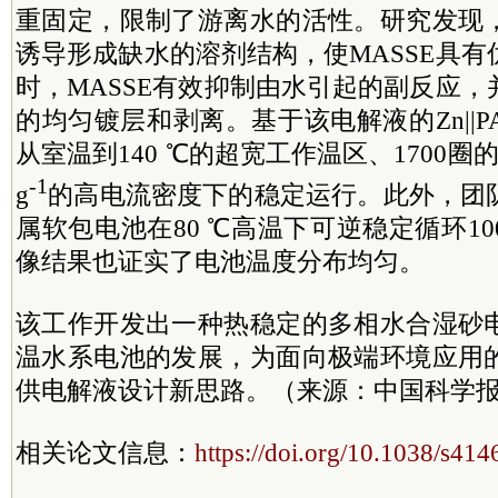
重固定，限制了游离水的活性。研究发现
诱导形成缺水的溶剂结构，使MASSE具
时，MASSE有效抑制由水引起的副反应
的均匀镀层和剥离。基于该电解液的Zn||P
从室温到140 ℃的超宽工作温区、1700圈
-1
g
的高电流密度下的稳定运行。此外，团
属软包电池在80 ℃高温下可逆稳定循环1
像结果也证实了电池温度分布均匀。
该工作开发出一种热稳定的多相水合湿砂
温水系电池的发展，为面向极端环境应用
供电解液设计新思路。（来源：中国科学报
相关论文信息：
https://doi.org/10.1038/s41