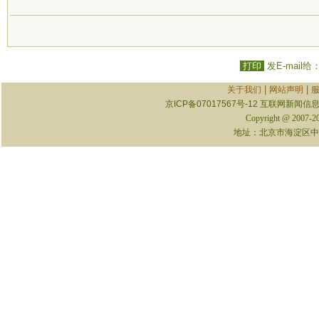
打印
发E-mail给
|
|
关于我们
网站声明
京ICP备07017567号-12
互联网新闻信息服
Copyright @ 2007-
地址：北京市海淀区中关村