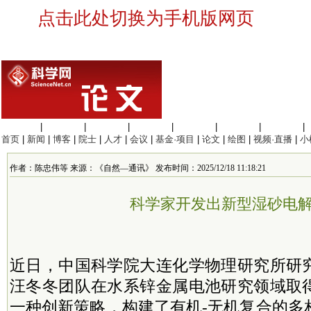
点击此处切换为手机版网页
生命科学
|
医学科学
|
化学科学
|
工程材料
|
信息科学
|
地球科学
|
数理科学
|
首页
|
新闻
|
博客
|
院士
|
人才
|
会议
|
基金·项目
|
论文
|
绘图
|
视频·直播
|
小
作者：陈忠伟等 来源：《自然—通讯》 发布时间：2025/12/18 11:18:21
科学家开发出新型湿砂电
近日，中国科学院大连化学物理研究所研
汪冬冬团队在水系锌金属电池研究领域取
一种创新策略，构建了有机-无机复合的多