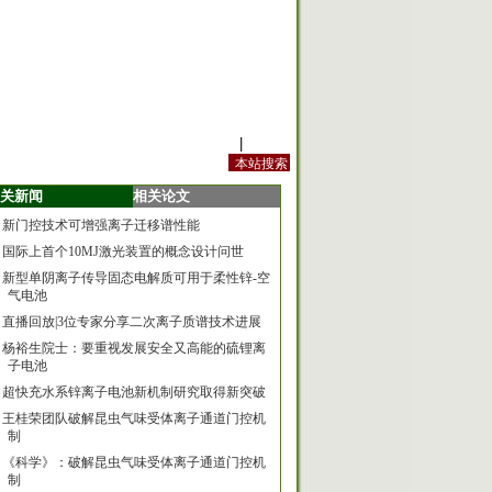
站内规定
|
手机版
关新闻
相关论文
新门控技术可增强离子迁移谱性能
国际上首个10MJ激光装置的概念设计问世
新型单阴离子传导固态电解质可用于柔性锌-空
气电池
直播回放|3位专家分享二次离子质谱技术进展
杨裕生院士：要重视发展安全又高能的硫锂离
子电池
超快充水系锌离子电池新机制研究取得新突破
王桂荣团队破解昆虫气味受体离子通道门控机
制
《科学》：破解昆虫气味受体离子通道门控机
制