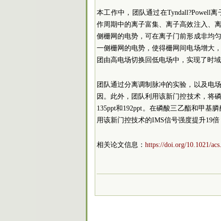
本工作中，团队通过在Tyndall?Po
作周期中的离子富集、离子高效注入、
侧栅网的电势，可在离子门前形成非均
一侧栅网的电势，使得栅网间电场增大
团由高电场切换回低电场中，实现了时域
团队通过分离调制脉冲的实验，以及电
因。此外，团队利用该新门控技术，将磷酸
135ppt和192ppt。在磷酸三乙酯
用该新门控技术的IMS信号强度提升19
相关论文信息：
https://doi.org/10.1021/ac