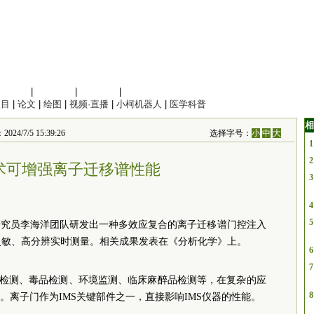
信息科学
|
地球科学
|
数理科学
|
管理综合
项目
|
论文
|
绘图
|
视频·直播
|
小柯机器人
|
医学科普
相
/5 15:39:26
选择字号：
小
中
大
1
2
术可增强离子迁移谱性能
3
4
5
研究员李海洋团队研发出一种多效应复合的离子迁移谱门控注入
灵敏、高分辨实时测量。相关成果
发表在《分析化学》上。
6
7
物检测、毒品检测、环境监测、临床麻醉品检测等，在复杂的应
8
。离子门作为IMS关键部件之一，直接影响IMS仪器的性能。