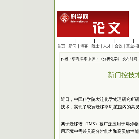
生命科学
|
医学科学
|
化学科学
|
工程材料
|
首页
|
新闻
|
博客
|
院士
|
人才
|
会议
|
基金·
作者：李海洋等 来源：《分析化学》 发布时间：2024/7
新门控技
近日，中国科学院大连化学物理研究所
技术，实现了较宽迁移率K
范围内的高
0
离子迁移谱（IMS）被广泛应用于爆炸
用环境中需兼具高分辨能力和高灵敏性能