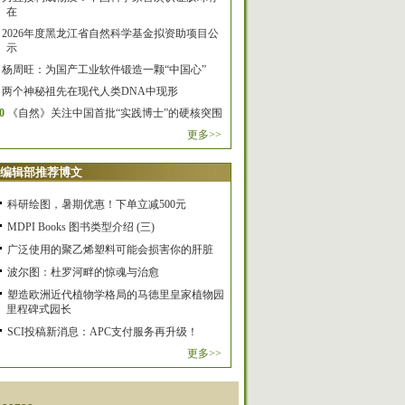
在
2026年度黑龙江省自然科学基金拟资助项目公
示
杨周旺：为国产工业软件锻造一颗“中国心”
两个神秘祖先在现代人类DNA中现形
0
《自然》关注中国首批“实践博士”的硬核突围
更多>>
编辑部推荐博文
科研绘图，暑期优惠！下单立减500元
MDPI Books 图书类型介绍 (三)
广泛使用的聚乙烯塑料可能会损害你的肝脏
波尔图：杜罗河畔的惊魂与治愈
塑造欧洲近代植物学格局的马德里皇家植物园
里程碑式园长
SCI投稿新消息：APC支付服务再升级！
更多>>