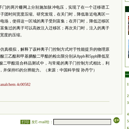
well离子门的两片栅网上分别施加脉冲电压，实现了在一个迁移谱工
离子团时间宽度压缩。研究发现，在关门时，降低靠近电离区一
匀电场，使得这一区域的离子受到富集；在开门时，降低迁移区
，富集过的离子可以高效注入迁移区；再次关门时，注入的离子
宽度的压缩。
场仿真模拟，解释了该种离子门控制方式对于性能提升的物理原
三乙酯和甲基膦酸二甲酯的检出限分别从8ppb和5ppb降低至
和甲基膦酸二甲酯混合样品测试中，与常规的离子门控制方式相比，利
倍，并保持85的分辨能力。（来源：中国科学报 孙丹宁）
一
s.analchem.4c00582
1
2
3
4
5
打印
发E-mail给：
6