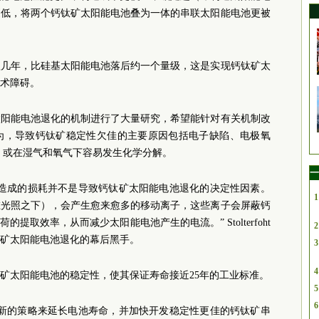
更低，将两个钙钛矿太阳能电池叠为一体的串联太阳能电池更被
短几年，比硅基太阳能电池落后约一个量级，这是实现钙钛矿太
术障碍。
太阳能电池退化的机制进行了大量研究，希望能针对有关机制改
为，导致钙钛矿稳定性欠佳的主要原因包括电子缺陷、电极氧
，或在湿气和氧气下容易发生化学分解。
一
行造成的损耗并不是导致钙钛矿太阳能电池退化的决定性因素。
1
在光照之下），会产生愈来愈多的移动离子，这些离子会屏蔽钙
取效率，从而减少太阳能电池产生的电流。” Stolterfoht
2
矿太阳能电池退化的幕后黑手。
3
4
矿太阳能电池的稳定性，使其保证寿命接近25年的工业标准。
5
6
定新的策略来延长电池寿命，并加快开发稳定性更佳的钙钛矿串