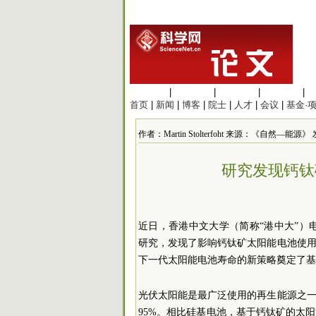
生命科学
|
医学科学
|
化学科学
|
工程材料
|
首页
|
新闻
|
博客
|
院士
|
人才
|
会议
|
基金·
作者：Martin Stolterfoht 来源：《自然—能源》 发布
研究发现钙钛
近日，香港中文大学（简称“港中大”）电子工程
研究，发现了影响钙钛矿太阳能电池使
下一代太阳能电池寿命的新策略奠定了基
光伏太阳能是最广泛使用的再生能源之
95%。相比硅基电池，基于钙钛矿的太