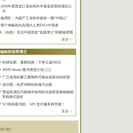
2026年度黑龙江省自然科学基金拟资助项目公
示
杨周旺：为国产工业软件锻造一颗“中国心”
两个神秘祖先在现代人类DNA中现形
0
《自然》关注中国首批“实践博士”的硬核突围
更多>>
编辑部推荐博文
科研绘图，暑期优惠！下单立减500元
MDPI Books 图书类型介绍 (三)
广泛使用的聚乙烯塑料可能会损害你的肝脏
波尔图：杜罗河畔的惊魂与治愈
塑造欧洲近代植物学格局的马德里皇家植物园
里程碑式园长
SCI投稿新消息：APC支付服务再升级！
更多>>
32783