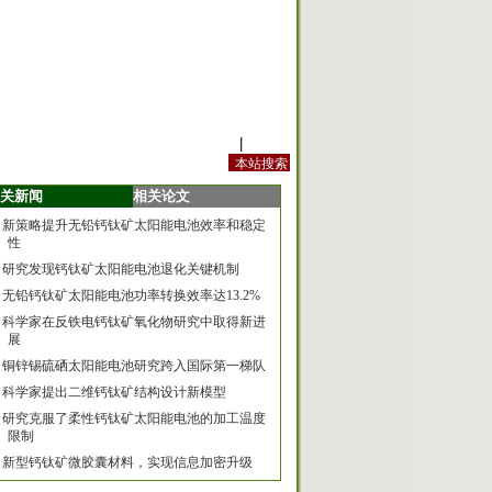
站内规定
|
手机版
关新闻
相关论文
新策略提升无铅钙钛矿太阳能电池效率和稳定
性
研究发现钙钛矿太阳能电池退化关键机制
无铅钙钛矿太阳能电池功率转换效率达13.2%
科学家在反铁电钙钛矿氧化物研究中取得新进
展
铜锌锡硫硒太阳能电池研究跨入国际第一梯队
科学家提出二维钙钛矿结构设计新模型
研究克服了柔性钙钛矿太阳能电池的加工温度
限制
新型钙钛矿微胶囊材料，实现信息加密升级