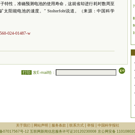
离子特性，准确预测电池的使用寿命，这就省却进行耗时数周至
7
能电池的速度。” Stolterfoht说道。（来源：中国科学
8
9
1
41560-024-01487-w
打印
发E-mail给：
|
|
|
|
|
关于我们
网站声明
服务条款
联系方式
举报
中国科学报社
备07017567号-12
互联网新闻信息服务许可证10120230008
京公网安备 110108020