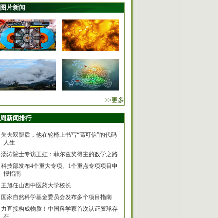
图片新闻
>>更多
周新闻排行
失去双腿后，他在轮椅上书写“高可信”的代码
人生
汤涛院士专访王虹：菲尔兹奖得主的数学之路
科技部发布4个重大专项、1个重点专项项目申
报指南
王旭任山西中医药大学校长
国家自然科学基金委员会发布多个项目指南
力直接构成物质！中国科学家首次认证胶球存
在