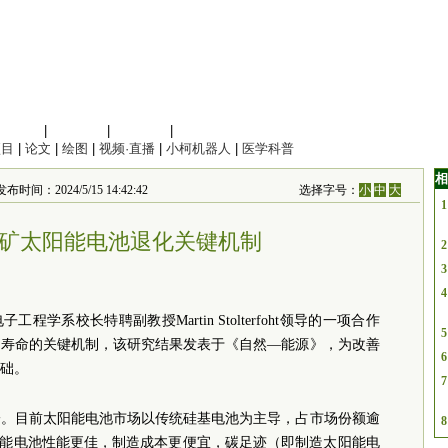
信息科学
|
地球科学
|
数理科学
|
管理综合
项目
|
论文
|
绘图
|
视频·直播
|
小柯机器人
|
医学科普
相
时间：2024/5/15 14:42:42
选择字号：
小
中
大
1
矿太阳能电池退化关键机制
2
3
4
学系校长特聘副教授Martin Stolterfoht领导的一项合作
5
用寿命的关键机制，该研究结果发表于《自然—能源》，为改善
6
础。
7
一。目前太阳能电池市场以传统硅基电池为主导，占市场份额逾
8
阳能电池性能更佳，制造成本更便宜，碳足迹（即制造太阳能电