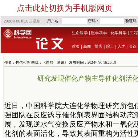
点击此处切换为手机版网页
生命科学
|
医学科学
|
化学科学
|
工程
首页
|
新闻
|
博客
|
院士
|
人才
|
会议
作者：包信和等 来源：《自然—通讯》 发布时间：2024/4/30 16:26:59
研究发现催化产物主导催化剂活
近日，中国科学院大连化学物理研究所包
强团队在反应诱导催化剂表界面结构动态
展，发现逆水气变换反应产物水和一氧化
化剂的表面活化，导致其表面重构为活性