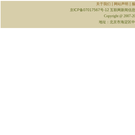
|
|
关于我们
网站声明
京ICP备07017567号-12
互联网新闻信息服
Copyright @ 2007-
地址：北京市海淀区中关村