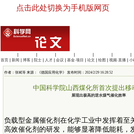
点击此处切换为手机版网页
生命科学
|
医学科学
|
化学科学
|
工程材料
|
信息科学
|
地球科学
|
数理科学
|
首页
|
新闻
|
博客
|
院士
|
人才
|
会议
|
基金·项目
|
论文
|
绘图
|
视频·直播
|
小
作者：张斌等 来源：《德国应用化学》 发布时间：2024/2/29 16:28:52
中国科学院山西煤化所首次提出移
展现出极高的逆水煤气催化效率
负载型金属催化剂在化学工业中发挥着至
高效催化剂的研发，能够显著降低能耗，