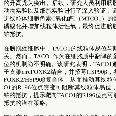
的升高尤为突出。后续，研究人员利用膀
动物实验以及细胞实验进行了深入验证，证
进线粒体细胞色素C氧化酶I（MTCO1）
磷酸化并增加线粒体活性氧，最终促进膀
铂抵抗。
在膀胱癌细胞中，TACO1的线粒体易位
关。然而，TACO1作为在细胞质中翻译
位的机制尚不明确。该研究表明，TACO1通
子支架circFOXK2结合，并招募HSP90β，共
FOXK2/HSP90β复合体，从而推动其线
O1的R196位点突变可阻断其线粒体易
铂的抵抗，提示靶向TACO1的R196位点
抵抗的潜在策略。