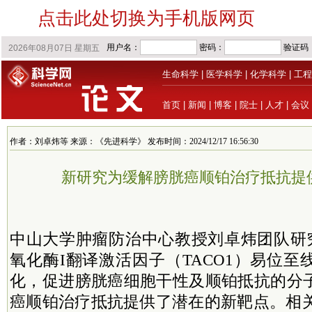
点击此处切换为手机版网页
生命科学
|
医学科学
|
化学科学
|
工程
首页
|
新闻
|
博客
|
院士
|
人才
|
会议
作者：刘卓炜等 来源：《先进科学》 发布时间：2024/12/17 16:56:30
新研究为缓解膀胱癌顺铂治疗抵抗提
中山大学肿瘤防治中心教授刘卓炜团队研
氧化酶I翻译激活因子（TACO1）易位
化，促进膀胱癌细胞干性及顺铂抵抗的分
癌顺铂治疗抵抗提供了潜在的新靶点。相关