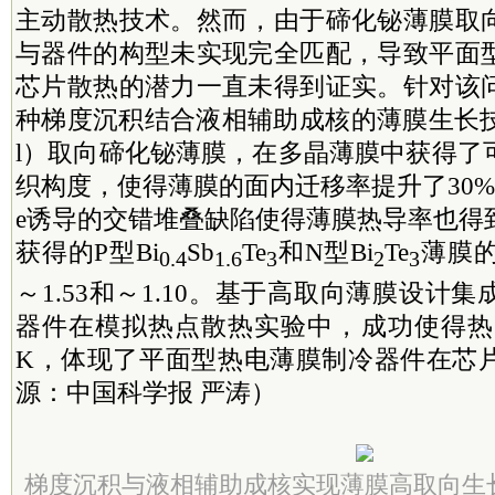
主动散热技术。然而，由于碲化铋薄膜取
与器件的构型未实现完全匹配，导致平面
芯片散热的潜力一直未得到证实。针对该
种梯度沉积结合液相辅助成核的薄膜生长技
l）取向碲化铋薄膜，在多晶薄膜中获得了
织构度，使得薄膜的面内迁移率提升了30
e诱导的交错堆叠缺陷使得薄膜热导率也得
获得的P型Bi
Sb
Te
和N型Bi
Te
薄膜的
0.4
1.6
3
2
3
～1.53和～1.10。基于高取向薄膜设计
器件在模拟热点散热实验中，成功使得热点
K，体现了平面型热电薄膜制冷器件在芯
源：中国科学报 严涛）
梯度沉积与液相辅助成核实现薄膜高取向生