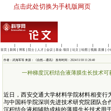
点击此处切换为手机版网页
生命科学
|
医学科学
|
化学科学
|
工程材料
|
信息科学
|
地球科学
|
数理科学
|
首页
|
新闻
|
博客
|
院士
|
人才
|
会议
|
基金·项目
|
论文
|
绘图
|
视频·直播
|
小
作者：武海军等 来源：《自然—通讯》 发布时间：2024/11/18 11:26:40
一种梯度沉积结合液薄膜生长技术可
近日，西安交通大学材料学院材料相变行
与中国
科学院
深圳先进技术研究院团队合
沉积结合液相辅助成核的薄膜生长技术用于