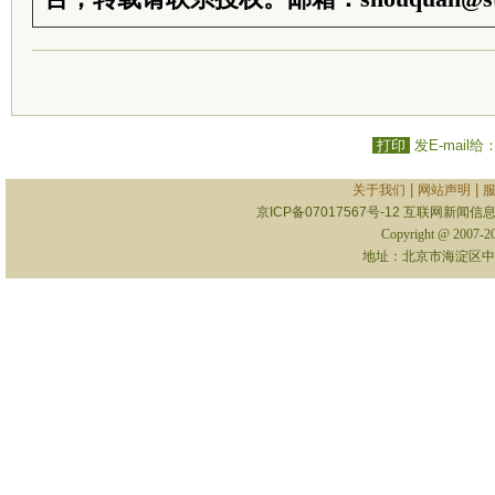
打印
发E-mail给
|
|
关于我们
网站声明
京ICP备07017567号-12
互联网新闻信息服
Copyright @ 2007-
地址：北京市海淀区中关村