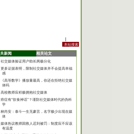
站内规定
|
手机版
关新闻
相关论文
社交媒体验证用户助长两极分化
更多证据表明，限制社交媒体并不会提高幸福
感
《高等数学》播放量最高，你还在拒绝社交媒
体吗
高校教师应积极拥抱社交媒体
癌症有“饮食神话”？谨防社交媒体时代的伪科
学
林尚安：泰斗一生无豪言，名字极少出现在媒
体
媒体热议教师因救人迟到被罚：制度应不应该
有温度