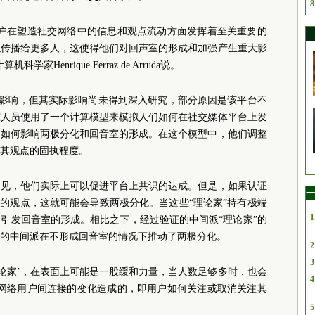
8
用户在塑造社交网络中的信息和观点流动方面发挥着至关重要的
以传播给更多人，这使得他们对回声室的形成和加强产生重大影
enrique Ferraz de Arruda说。
生影响，但其实际影响尚未得到深入研究，部分原因是该平台不
究人员使用了一个计算模型来模拟人们如何在社交媒体平台上发
户如何影响两极分化和回音室的形成。在这个模型中，他们调整
其观点的固执程度。
己见，他们实际上可以促
进平
台上共识的达成。但是，如果认证
一
固的观点，这就可能会导致两极分化。当这些“理论家”持有
极端
1
引发回音室的形成。相比之下，经过验证的中间派“理论家”的
的中间派在不形成回音室的情况下推动了两极分化。
2
3
派‘理论家’，在表面上可能是一股缓和力量，当人数足够多时，也会
4
于网络用户间连接的变化造成的，即用户如何关注或取消关注其
5