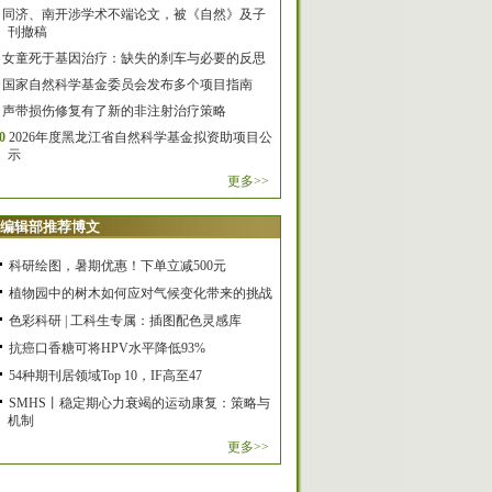
同济、南开涉学术不端论文，被《自然》及子
刊撤稿
女童死于基因治疗：缺失的刹车与必要的反思
国家自然科学基金委员会发布多个项目指南
声带损伤修复有了新的非注射治疗策略
0
2026年度黑龙江省自然科学基金拟资助项目公
示
更多>>
编辑部推荐博文
科研绘图，暑期优惠！下单立减500元
植物园中的树木如何应对气候变化带来的挑战
色彩科研 | 工科生专属：插图配色灵感库
抗癌口香糖可将HPV水平降低93%
54种期刊居领域Top 10，IF高至47
SMHS丨稳定期心力衰竭的运动康复：策略与
机制
更多>>