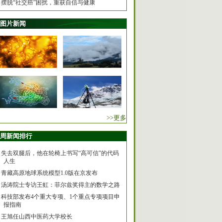
摆脱“社交癌”困扰，重获自信与健康
图片新闻
>>更多
周新闻排行
失去双腿后，他在轮椅上书写“高可信”的代码
人生
青藏高原地球系统模型1.0版在京发布
汤涛院士专访王虹：菲尔兹奖得主的数学之路
科技部发布4个重大专项、1个重点专项项目申
报指南
王旭任山西中医药大学校长