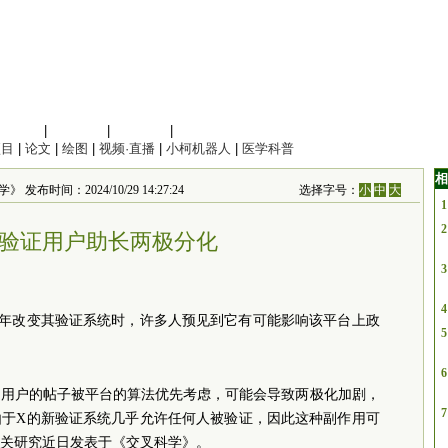
信息科学
|
地球科学
|
数理科学
|
管理综合
项目
|
论文
|
绘图
|
视频·直播
|
小柯机器人
|
医学科普
相
学》 发布时间：2024/10/29 14:27:24
选择字号：
小
中
大
1
2
验证用户助长两极分化
3
4
22年改变其验证系统时，许多人预见到它有可能影响该平台上政
5
6
的用户的帖子被平台的算法优先考虑，可能会导致两极化加剧，
7
由于X的新验证系统几乎允许任何人被验证，因此这种副作用可
关研究近日发表于《交叉科学》。