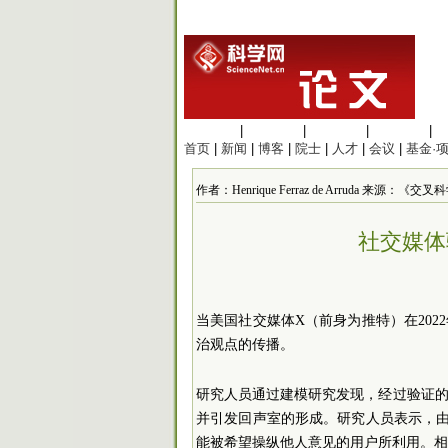
生命科学
|
医学科学
|
化学科学
|
工程材料
|
首页
|
新闻
|
博客
|
院士
|
人才
|
会议
|
基金·
作者：Henrique Ferraz de Arruda 来源：《交叉科
社交媒体
当美国社交媒体X（前身为推特）在20
治观点的传播。
研究人员通过建模研究发现，经过验证
并引发回声室的形成。研究人员表示，
能被希望操纵他人意见的用户所利用。相