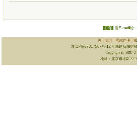
打印
发E-mail给
|
|
关于我们
网站声明
京ICP备07017567号-12
互联网新闻信息服
Copyright @ 2007-
地址：北京市海淀区中关村