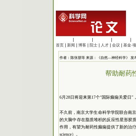
生命科学
|
医学科学
|
化学科学
|
工程材料
|
首页
|
新闻
|
博客
|
院士
|
人才
|
会议
|
基金·
作者：陈张朋等 来源：《自然—神经科学》 发布时间：20
帮助耐药
6月28日将迎来第17个“国际癫痫关爱日
不久前，南京大学生命科学学院联合南京
的大脑中存在脂质堆积的反应性星形胶质
作用，有望为耐药性癫痫提供了新的治疗方案
science）。