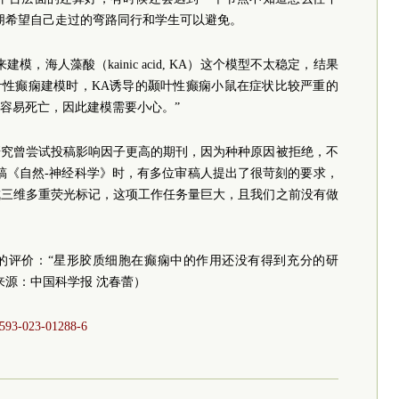
朋希望自己走过的弯路同行和学生可以避免。
，海人藻酸（kainic acid, KA）这个模型不太稳定，结果
叶性癫痫建模时，KA诱导的颞叶性癫痫小鼠在症状比较严重的
容易死亡，因此建模需要小心。”
研究曾尝试投稿影响因子更高的期刊，因为种种原因被拒绝，不
稿《自然-神经科学》时，有多位审稿人提出了很苛刻的要求，
成三维多重荧光标记，这项工作任务量巨大，且我们之前没有做
的评价：“星形胶质细胞在癫痫中的作用还没有得到充分的研
来源：中国科学报 沈春蕾）
41593-023-01288-6