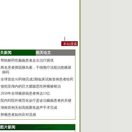
站内规定
|
手机版
关新闻
相关论文
帮助耐药性癫痫患者走出治疗困境
两名患者摆脱胰岛素，干细胞疗法能治愈糖尿
病吗
全球首款AI药物完成2期临床试验首例患者给药
侵犯至颅内的巨大腮腺恶性肿瘤被根治
2050年全球糖尿病患者将达13亿
院内到院外规范化诊疗是诊治癫痫患者的关键
湖南首例无创高能聚焦超声手术完成
肿瘤患者如何应对流感
图片新闻