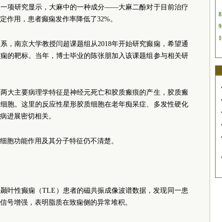
来的一项研究显示，大麻中的一种成分——大麻二酚对于目前治疗
8
定作用，患者癫痫发作率降低了32%。
9
1
系，南京大学教授闫超课题组从2018年开始研究癫痫，希望通
癫痫的靶标。当年，博士毕业的陈张朋加入该课题组参与相关研
的两大主要病理学特征是神经元死亡和胶质瘢痕的产生，胶质瘢
质细胞。这里的反应性星形胶质细胞在老年痴呆症、多发性硬化
病进展密切相关。
细胞功能作用及其分子特征仍不清楚。
颞叶性癫痫（TLE）患者的磁共振成像波谱数据，发现同一患
信号增强，表明脂质在致痫侧的异常堆积。