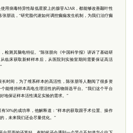
是使用病毒特异性敲低星胶上的腺苷A2AR，都能够改善颞叶性
陈张朋说，“研究脂代谢如何调控癫痫发生机制，为我们治疗癫
本，检测其脑电特征。”陈张朋向《中国科学报》讲诉了基础研
“从临床获取新鲜样本后，从医院到实验室期间需要保证高活
”
很长时间，为了维系样本的高活性，陈张朋等人翻阅了很多资
一个能维持样本高电生理活性的药物筛选平台。“我们这个平台
好地保证样本活性满足实验的需求。”
有50%的成功率，他解释道：“样本的获取跟手术位置、操作
的，未来我们还会尽量优化。”
验平台层面的还算好，有时候还会遇到一个节点不知道怎么往下