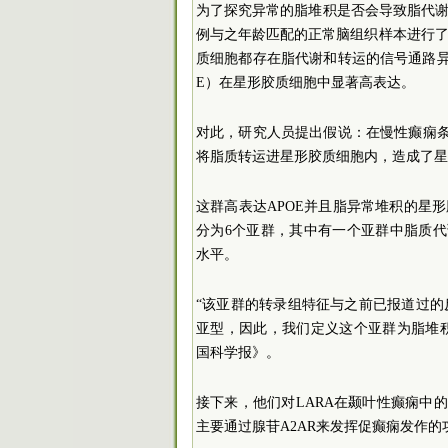
为了探究异常的脂堆积是否会导致脂代谢
例与之年龄匹配的正常脑组织样本进行了
质细胞都存在脂代谢和转运的信号通路异
E）在星形胶质细胞中显著高表达。
对此，研究人员提出假说：在慢性癫痫条
将脂质转运进星形胶质细胞内，造成了星
这群高表达APOE并且脂异常堆积的星
分为6个亚群，其中有一个亚群中脂质代
水平。
“该亚群的转录组特征与之前已报道过
亚型，因此，我们定义这个亚群为脂堆积
国科学报》。
接下来，他们对LARA在颞叶性癫痫中
主要通过腺苷A2AR来发挥促癫痫发作的