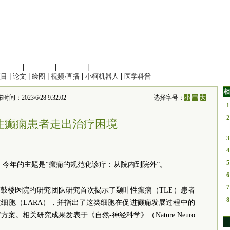
信息科学
|
地球科学
|
数理科学
|
管理综合
项目
|
论文
|
绘图
|
视频·直播
|
小柯机器人
|
医学科普
相
23/6/28 9:32:02
选择字号：
小
中
大
1
2
性癫痫患者走出治疗困境
3
4
5
”，今年的主题是“癫痫的规范化诊疗：从院内到院外”。
6
7
鼓楼医院的研究团队研究首次揭示了颞叶性癫痫（TLE）患者
8
细胞（LARA），并指出了这类细胞在促进癫痫发展过程中的
。相关研究成果发表于《自然-神经科学》（Nature Neuro