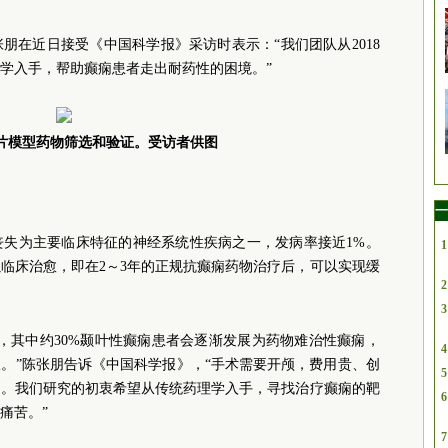
朋在近日接受《中国科学报》采访时表示：“我们团队从2018
学入手，帮助癫痫患者走出耐药性的困境。”
片模型药物筛选和验证。受访者供图
一
丧失为主要临床特征的神经系统性疾病之一，发病率接近1%。
1
临床治愈，即在2～3年的正规抗癫痫药物治疗后，可以实现缓
2
3
，其中约30%颞叶性癫痫患者会逐渐发展为药物难治性癫痫，
4
。”陈张朋告诉《中国科学报》，“手术需要开颅，费用贵、创
5
了。我们研究的初衷希望从传统药理学入手，寻找治疗癫痫的靶
6
痛苦。”
7