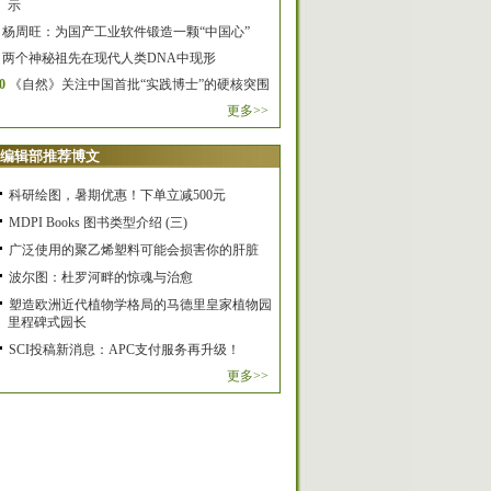
示
杨周旺：为国产工业软件锻造一颗“中国心”
两个神秘祖先在现代人类DNA中现形
0
《自然》关注中国首批“实践博士”的硬核突围
更多>>
编辑部推荐博文
科研绘图，暑期优惠！下单立减500元
MDPI Books 图书类型介绍 (三)
广泛使用的聚乙烯塑料可能会损害你的肝脏
波尔图：杜罗河畔的惊魂与治愈
塑造欧洲近代植物学格局的马德里皇家植物园
里程碑式园长
SCI投稿新消息：APC支付服务再升级！
更多>>