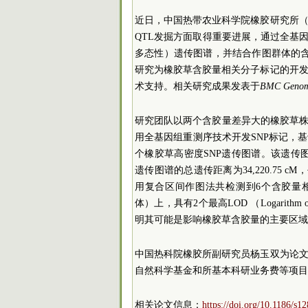
近日，中国热带农业科学院橡胶研究所
QTL发掘方面取得重要进展，通过全基
多态性）遗传图谱，并结合作图群体的含
研究为橡胶草含胶量相关分子标记的开
术支持。相关研究成果发表于
BMC Genom
研究团队以两个含胶量差异大的橡胶草株
用全基因组重测序技术开发SNP标记，
个橡胶草高密度SNP遗传图谱。该遗传图谱由
遗传图谱的总遗传距离为34,220.75 c
用复合区间作图法共检测到6个含胶量相关QT
体）上，具有2个最高LOD （Logarith
明其可能是影响橡胶草含胶量的主要区域
中国热科院橡胶所副研究员杨玉双为论
自然科学基金和所基本科研业务费等项目
相关论文信息：
https://doi.org/10.1186/s