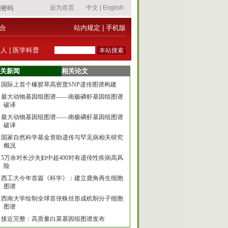
合
站内规定
|
手机版
器人
|
医学科普
关新闻
相关论文
国际上首个橡胶草高密度SNP遗传图谱构建
最大动物基因组图谱——南极磷虾基因组图谱
破译
最大动物基因组图谱——南极磷虾基因组图谱
破译
国家自然科学基金资助遗传与罕见病相关研究
概况
5万余对长沙夫妇中超400对有遗传性疾病高风
险
西工大今年首篇《科学》：建立鹿角再生细胞
图谱
西南大学绘制全球首张蛛丝形成机制分子细胞
图谱
接近完整：高质量白菜基因组图谱发布