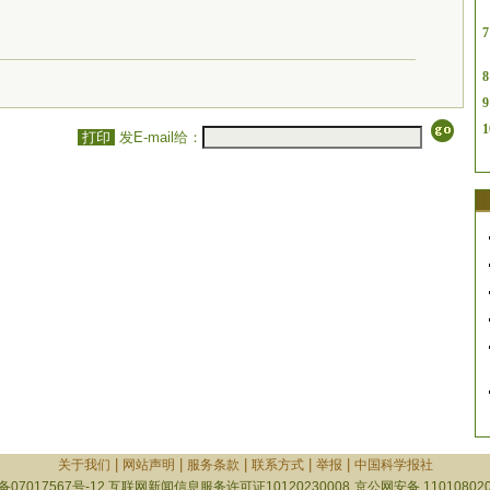
7
8
9
1
打印
发E-mail给：
|
|
|
|
|
关于我们
网站声明
服务条款
联系方式
举报
中国科学报社
备07017567号-12
互联网新闻信息服务许可证10120230008
京公网安备 110108020