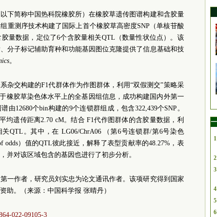
（以下简称中国热科院橡胶所）在橡胶草遗传图谱构建和含胶量
因组重测序技术构建了国际上首个橡胶草高密度SNP（单核苷酸
胶量数据，定位了6个含胶量相关QTL（数量性状位点）。该
发、分子标记辅助育种和功能基因图位克隆提供了信息基础和技
ics
。
系杂交构建的F1代群体作为作图群体，利用“双假测交”策略采
基于橡胶草染色体水平上的全基因组信息，成功构建国内外第一
12680个bin构建的9个连锁群组成，包含322,439个SNP。
M，平均遗传距离2.70 cM。结合 F1代作图群体的含胶量数据，利
一
L。其中，在 LG06/ChrA06 （第6号连锁群/第6号染色
1
m of odds）值的QTL彼此接近，解释了表型贡献率的48.27%，表
，并对该区域包含的基因也进行了初步分析。
2
3
文第一作者，研究员刘实忠为论文通讯作者。该项研究得到国家
4
资助。（来源：中国科学报 张晴丹）
5
6
12864-022-09105-3