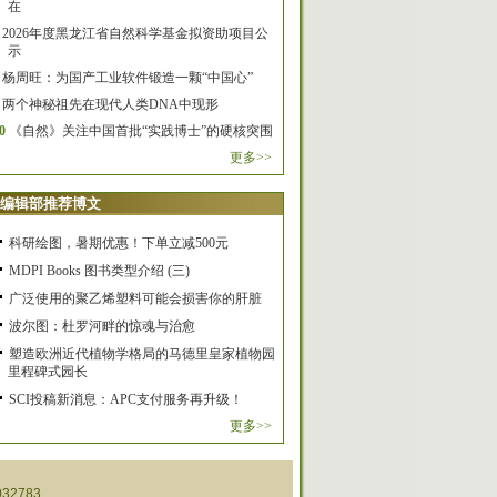
在
2026年度黑龙江省自然科学基金拟资助项目公
示
杨周旺：为国产工业软件锻造一颗“中国心”
两个神秘祖先在现代人类DNA中现形
0
《自然》关注中国首批“实践博士”的硬核突围
更多>>
编辑部推荐博文
科研绘图，暑期优惠！下单立减500元
MDPI Books 图书类型介绍 (三)
广泛使用的聚乙烯塑料可能会损害你的肝脏
波尔图：杜罗河畔的惊魂与治愈
塑造欧洲近代植物学格局的马德里皇家植物园
里程碑式园长
SCI投稿新消息：APC支付服务再升级！
更多>>
32783