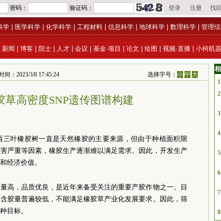
科学
|
医学科学
|
化学科学
|
工程材料
|
信息科学
|
地球科学
|
数理科学
|
管理综
|
新闻
|
博客
|
院士
|
人才
|
会议
|
基金·项目
|
论文
|
绘图
|
视频·直播
|
小柯机
相
3/3/8 17:45:24
选择字号：
小
中
大
1
2
胶草高密度SNP遗传图谱构建
3
4
西三叶橡胶树一直是天然橡胶的主要来源，但由于种植面积限
虫害严重等因素，橡胶生产逐渐难以满足需求。因此，开发生产
5
和经济价值。
6
含量高，品质优良，是近年来备受关注的重要产胶作物之一。目
7
的含胶量普遍较低，不能满足橡胶草产业化发展要求。因此，筛
种目标。
8