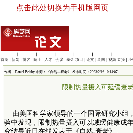
点击此处切换为手机版网页
生命科学
|
医学科学
|
化学科学
|
工程材料
|
信息科学
|
地球科学
|
数理科学
|
首页
|
新闻
|
博客
|
院士
|
人才
|
会议
|
基金·项目
|
论文
|
绘图
|
视频·直播
|
小
作者：Daniel Belsky 来源：《自然—衰老》 发布时间：2023/2/16 10:14:07
限制热量摄入可延缓衰
由美国科学家领导的一个国际研究小组
验中发现，限制热量摄入可以减缓健康成
究结果近日在线发表于《自然-衰老》。