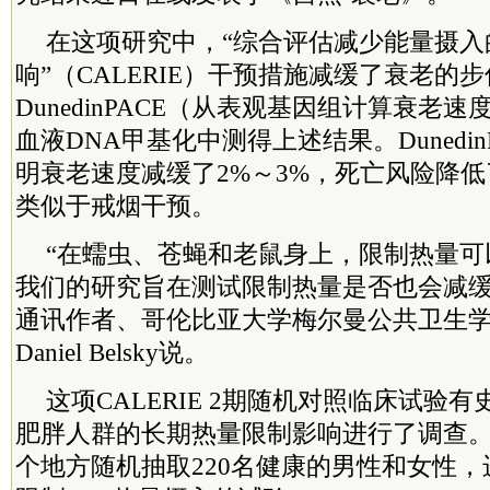
在这项研究中，“综合评估减少能量摄入
响”（CALERIE）干预措施减缓了衰老的
DunedinPACE（从表观基因组计算衰老
血液DNA甲基化中测得上述结果。Dunedi
明衰老速度减缓了2%～3%，死亡风险降低了
类似于戒烟干预。
“在蠕虫、苍蝇和老鼠身上，限制热量可
我们的研究旨在测试限制热量是否也会减缓
通讯作者、哥伦比亚大学梅尔曼公共卫生
Daniel Belsky说。
这项CALERIE 2期随机对照临床试验
肥胖人群的长期热量限制影响进行了调查。
个地方随机抽取220名健康的男性和女性