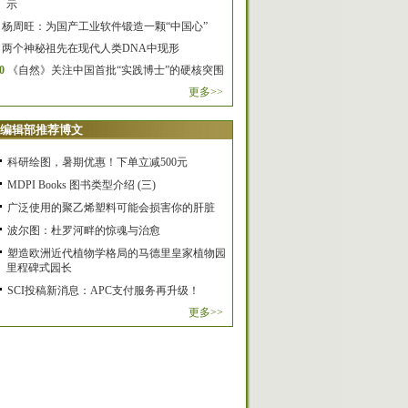
示
杨周旺：为国产工业软件锻造一颗“中国心”
两个神秘祖先在现代人类DNA中现形
0
《自然》关注中国首批“实践博士”的硬核突围
更多>>
编辑部推荐博文
科研绘图，暑期优惠！下单立减500元
MDPI Books 图书类型介绍 (三)
广泛使用的聚乙烯塑料可能会损害你的肝脏
波尔图：杜罗河畔的惊魂与治愈
塑造欧洲近代植物学格局的马德里皇家植物园
里程碑式园长
SCI投稿新消息：APC支付服务再升级！
更多>>