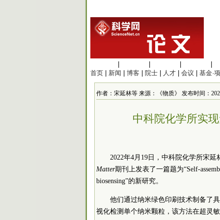
生命科学
|
医学科学
|
化学科学
|
工程材料
|
首页
|
新闻
|
博客
|
院士
|
人才
|
会议
|
基金·
作者：宋延林等 来源：《物质》 发布时间：2022/4/20
中科院化学所实现
2022年4月19日，
中
科院
化学所宋延
Matter
期刊上发表了一篇题为“Self-assembled 1D na
biosensing”的新研究。
他们通过纳米绿色印刷技术制备了具
视化检测单个纳米颗粒，该方法在超灵敏