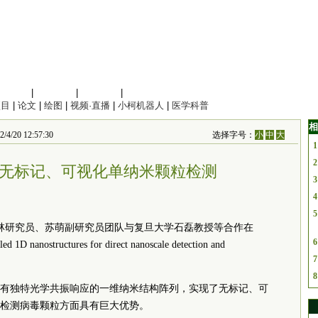
信息科学
|
地球科学
|
数理科学
|
管理综合
项目
|
论文
|
绘图
|
视频·直播
|
小柯机器人
|
医学科普
相
 12:57:30
选择字号：
小
中
大
1
2
无标记、可视化单纳米颗粒检测
3
4
5
林研究员、苏萌副研究员团队与复旦大学石磊教授等合作在
6
nostructures for direct nanoscale detection and
7
8
有独特光学共振响应的一维纳米结构阵列，实现了无标记、可
检测病毒颗粒方面具有巨大优势。