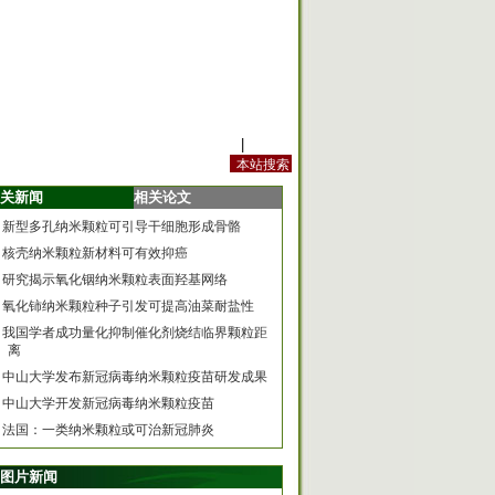
站内规定
|
手机版
关新闻
相关论文
新型多孔纳米颗粒可引导干细胞形成骨骼
核壳纳米颗粒新材料可有效抑癌
研究揭示氧化铟纳米颗粒表面羟基网络
氧化铈纳米颗粒种子引发可提高油菜耐盐性
我国学者成功量化抑制催化剂烧结临界颗粒距
离
中山大学发布新冠病毒纳米颗粒疫苗研发成果
中山大学开发新冠病毒纳米颗粒疫苗
法国：一类纳米颗粒或可治新冠肺炎
图片新闻