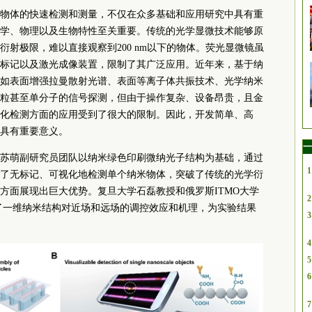
物体的快速检测和测量，不仅在众多基础和应用研究中具有重
学、物理以及生物特性至关重要。传统的光学显微技术能够原
射极限，难以直接观察到200 nm以下的物体。荧光显微镜虽
标记以及激光成像装置，限制了其广泛应用。近年来，基于纳
如表面增强拉曼散射光谱、表面等离子体共振技术、光学纳米
粒甚至单分子的信号探测，但由于操作复杂、设备昂贵，且金
化检测方面的应用受到了很大的限制。因此，开发简单、高
具有重要意义。
一
苏萌副研究员团队以纳米绿色印刷微纳光子结构为基础，通过
1
了无标记、可视化地检测单个纳米物体，突破了传统的光学衍
方面展现出巨大优势。复旦大学石磊教授和俄罗斯ITMO大学
2
算验证了一维纳米结构对近场和远场的调控效应和机理，为实验结果
3
4
5
6
7