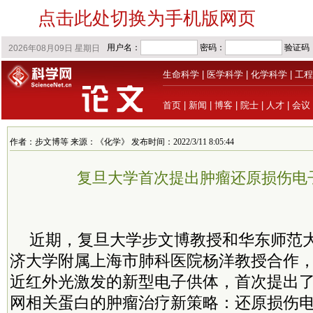
点击此处切换为手机版网页
生命科学
|
医学科学
|
化学科学
|
工程
首页
|
新闻
|
博客
|
院士
|
人才
|
会议
作者：步文博等 来源：《化学》 发布时间：2022/3/11 8:05:44
复旦大学首次提出肿瘤还原损伤电
近期，复旦大学步文博教授和华东师范
济大学附属上海市肺科医院杨洋教授合作
近红外光激发的新型电子供体，首次提出
网相关蛋白的肿瘤治疗新策略：还原损伤