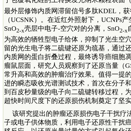
最外层修饰内质网滞留信号多肽KDEL，
（UCSNK）。在近红外照射下，UCNPs
SnO
壳层中电子-空穴对的分离，SnO
2-x
2-x
为高效的牺牲型电子给体，抑制了光生空
留的光生电子将二硫键还原为巯基，通过
内质网的蛋白折叠过程，最终诱导癌细胞
瘤鼠层面，研究人员观察到了还原当量（GS
常升高和高效的肿瘤治疗效果。值得一提
进的瞬态吸收光谱测试技术，首次在分子
到百皮秒量级的电子向二硫键转移过程，
超快时间尺度下的还原损伤机制奠定了坚
该研究提出的肿瘤还原损伤电子干扰疗
子或电子供体物质，利用电子还原性干扰