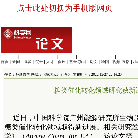
点击此处切换为手机版网页
生命科学
|
医学科学
|
化学科学
|
工程材料
|
信息科学
|
地球科学
|
数理科学
|
首页
|
新闻
|
博客
|
院士
|
人才
|
会议
|
基金·项目
|
论文
|
绘图
|
视频·直播
|
小
作者：孙朋垚等 来源：《德国应用化学》 发布时间：2022/12/27 22:16:26
糖类催化转化领域研究获新
近日，中国科学院广州能源研究所生物
糖类催化转化领域取得新进展。相关研究
学》（
Angew. Chem. Int. Ed.
）。该论文第