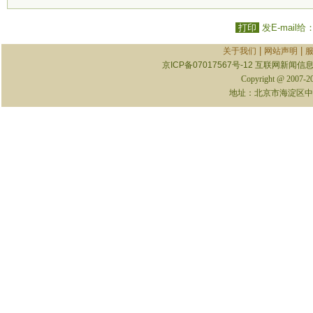
打印
发E-mail给
|
|
关于我们
网站声明
京ICP备07017567号-12
互联网新闻信息服
Copyright @ 2007-
地址：北京市海淀区中关村