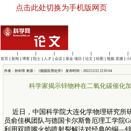
点击此处切换为手机版网页
生命科学
|
医学科学
|
化学科学
|
工程材料
|
信息科学
|
地球科学
|
数理科学
|
首页
|
新闻
|
博客
|
院士
|
人才
|
会议
|
基金·项目
|
论文
|
绘图
|
视频·直播
|
小
作者：孙剑等 来源：《德国应用化学》 发布时间：2022/12/22 22:05:04
科学家揭示锌物种在二氧化碳催化
近日，中国科学院大连化学物理研究所
员
俞佳枫团队与德国卡尔斯鲁厄理工学院Grun
利用双喷嘴火焰喷射裂解法对经典的铜—