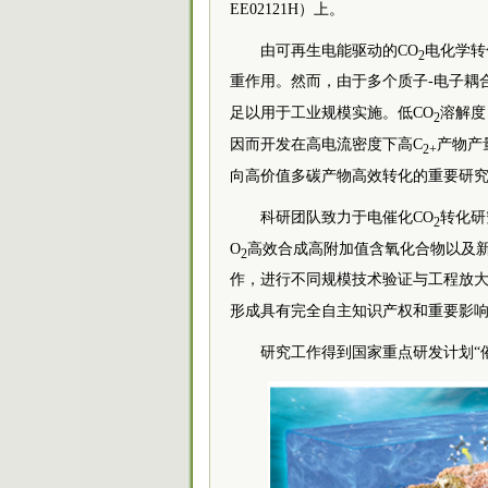
EE02121H）上。
由可再生电能驱动的CO
电化学转
2
重作用。然而，由于多个质子-电子耦合
足以用于工业规模实施。低CO
溶解度
2
因而开发在高电流密度下高C
产物产
2+
向高价值多碳产物高效转化的重要研
科研团队致力于电催化CO
转化研
2
O
高效合成高附加值含氧化合物以及
2
作，进行不同规模技术验证与工程放大
形成具有完全自主知识产权和重要影
研究工作得到国家重点研发计划“