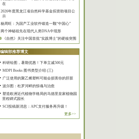
在
2026年度黑龙江省自然科学基金拟资助项目公
示
杨周旺：为国产工业软件锻造一颗“中国心”
两个神秘祖先在现代人类DNA中现形
0
《自然》关注中国首批“实践博士”的硬核突围
编辑部推荐博文
科研绘图，暑期优惠！下单立减500元
MDPI Books 图书类型介绍 (三)
广泛使用的聚乙烯塑料可能会损害你的肝脏
波尔图：杜罗河畔的惊魂与治愈
塑造欧洲近代植物学格局的马德里皇家植物园
里程碑式园长
SCI投稿新消息：APC支付服务再升级！
更多>>