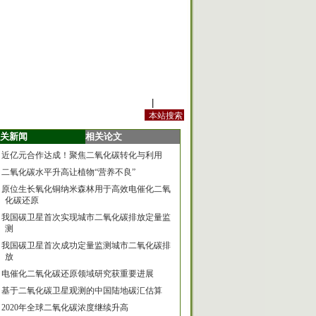
站内规定
|
手机版
关新闻
相关论文
近亿元合作达成！聚焦二氧化碳转化与利用
二氧化碳水平升高让植物“营养不良”
原位生长氧化铜纳米森林用于高效电催化二氧
化碳还原
我国碳卫星首次实现城市二氧化碳排放定量监
测
我国碳卫星首次成功定量监测城市二氧化碳排
放
电催化二氧化碳还原领域研究获重要进展
基于二氧化碳卫星观测的中国陆地碳汇估算
2020年全球二氧化碳浓度继续升高