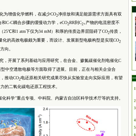
化为增值化学燃料，在减少CO
净排放和满足能源需求方面具有双
2
和C-C耦合步骤的缓慢动力学，eCO
RR到C
产物的电流密度不
2
2+
（25℃和1 atm下仅为34 mM）和厚的传质边界层阻碍了CO
传质，
2
量化的高效电极颇为重要，而设计、发展新型电极构型是实现CO
2
究方向。
究，开展了系列基础与应用研究，在合金、掺氮碳催化剂电催化C
新型中空透散电极等方面取得了进展。目前，正在与相关企业合
，推动CO
电还原相关研究成果尽快从实验室走向实际应用，有望
一
2
响力的二氧化碳电还原工程技术。
1
催化科学”重点专项、
中
科院
、内蒙古自治区科学技术厅等的支持。
2
3
4
5
6