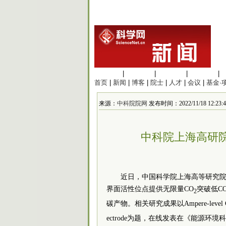
生命科学
|
医学科学
|
化学科学
|
工程材料
|
首页
|
新闻
|
博客
|
院士
|
人才
|
会议
|
基金·
来源：
中科院院网
发布时间：2022/11/18 12:23:4
中科院上海高研
近日，中国
科学院
上海高等研究
界面活性位点提供无限量CO
突破低C
2
碳产物。相关研究成果以Ampere-level 
ectrode为题，在线发表在《能源环境科学》 （Ene