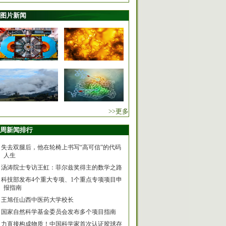
图片新闻
>>更多
周新闻排行
失去双腿后，他在轮椅上书写“高可信”的代码
人生
汤涛院士专访王虹：菲尔兹奖得主的数学之路
科技部发布4个重大专项、1个重点专项项目申
报指南
王旭任山西中医药大学校长
国家自然科学基金委员会发布多个项目指南
力直接构成物质！中国科学家首次认证胶球存