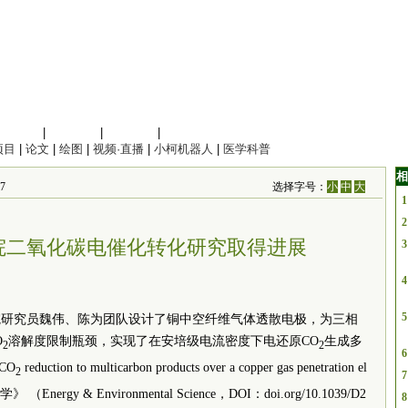
信息科学
|
地球科学
|
数理科学
|
管理综合
项目
|
论文
|
绘图
|
视频·直播
|
小柯机器人
|
医学科普
相
7
选择字号：
小
中
大
1
2
院二氧化碳电催化转化研究取得进展
3
4
5
院研究员魏伟、陈为团队设计了铜中空纤维气体透散电极，为三相
O
溶解度限制瓶颈，实现了在安培级电流密度下电还原CO
生成多
2
2
6
CO
reduction to multicarbon products over a copper gas penetration el
2
7
rgy & Environmental Science，DOI：doi.org/10.1039/D2
8