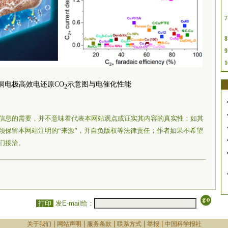
7
8
9
1
铜电极高效电还原CO
示意图与电催化性能
2
信息的需要，并不意味着代表本网站观点或证实其内容的真实性；如其
须保留本网站注明的“来源”，并自负版权等法律责任；作者如果不希望
们接洽。
打印
发E-mail给：
|
|
|
|
|
关于我们
网站声明
服务条款
联系方式
举报
中国科学报社