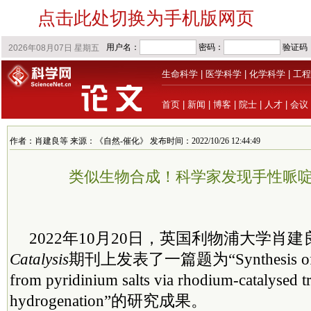
点击此处切换为手机版网页
生命科学
|
医学科学
|
化学科学
|
工程
首页
|
新闻
|
博客
|
院士
|
人才
|
会议
作者：肖建良等 来源：《自然-催化》 发布时间：2022/10/26 12:44:49
类似生物合成！科学家发现手性哌
2022年10月20日，英国利物浦大学肖
Catalysis
期刊上发表了一篇题为“Synthesis of chir
from pyridinium salts via rhodium-catalysed t
hydrogenation”的研究成果。