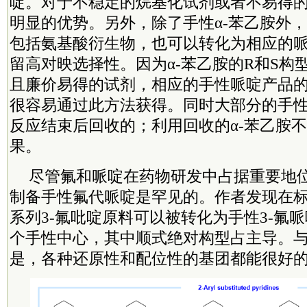
啶。对于不稳定的烷基化试剂或者不易得
明显的优势。另外，除了手性α-苯乙胺外
包括氨基酸衍生物，也可以转化为相应的
留高对映选择性。因为α-苯乙胺的R和S构
且廉价易得的试剂，相应的手性哌啶产品
很容易通过此方法获得。同时大部分的手性
反应结束后回收的；利用回收的α-苯乙胺
果。
尽管氟和哌啶在药物研发中占据重要地
制备手性氟代哌啶是罕见的。作者发现在标
系列3-氟吡啶原料可以被转化为手性3-氟
个手性中心，其中顺式绝对构型占主导。与
是，各种还原性和配位性的基团都能很好的