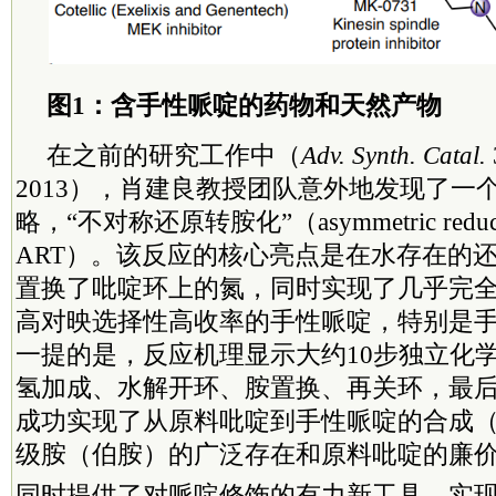
图1：含手性哌啶的药物和天然产物
在之前的研究工作中（
Adv. Synth. Catal.
2013），肖建良教授团队意外地发现了一
略，“不对称还原转胺化”（asymmetric reductive 
ART）。该反应的核心亮点是在水存在的
置换了吡啶环上的氮，同时实现了几乎完
高对映选择性高收率的手性哌啶，特别是
一提的是，反应机理显示大约10步独立化
氢加成、水解开环、胺置换、再关环，最
成功实现了从原料吡啶到手性哌啶的合成（
级胺（伯胺）的广泛存在和原料吡啶的廉价
同时提供了对哌啶修饰的有力新工具，实