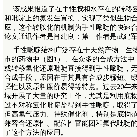
该成果报道了在手性胺和水存在的转移
和吡啶上的氮发生置换，实现了类似生物
应，这个转胺化的机制为手性哌啶的快速
论文通讯作者是肖建良；第一作者是武建
手性哌啶结构广泛存在于天然产物、生
市的药物中（图1）。在众多的合成方法中
或转移氢化还原吡啶直接得到手性哌啶，
合成手段，原因在于其具有合成步骤短、
择性以及原料廉价易得等特点。过去20年
域开展了大量的研究工作，尤其是利用底
过不对称氢化吡啶盐得到手性哌啶，取得
但高氢气压力、特殊催化剂，特别是底物
兼容含还原性、配位性官能团和氟代吡啶
了这个方法的应用。