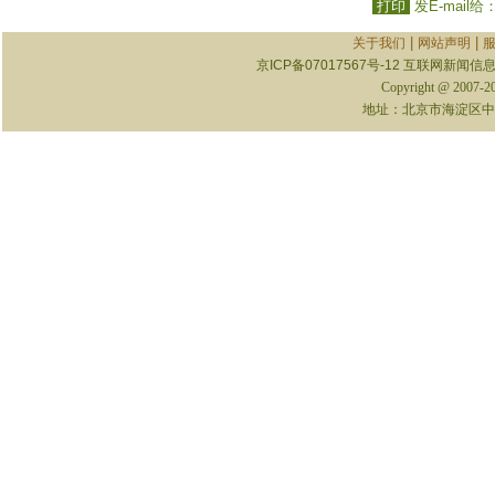
打印
发E-mail给
|
|
关于我们
网站声明
京ICP备07017567号-12
互联网新闻信息服
Copyright @ 2007-
地址：北京市海淀区中关村