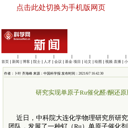
点击此处切换为手机版网页
生命科学
|
医学科学
|
化学科学
|
工程材料
|
信息科学
|
地球科学
|
数理科学
|
首页
|
新闻
|
博客
|
院士
|
人才
|
会议
|
基金·项目
|
论文
|
绘图
|
视频·直播
|
小
作者：卜叶 齐海峰 来源：中国科学报 发布时间：2021/6/7 16:42:30
研究实现单原子Ru催化醛/酮还
近日，中科院大连化学物理研究所研究
团队，发展了一种钌（Ru）单原子催化剂