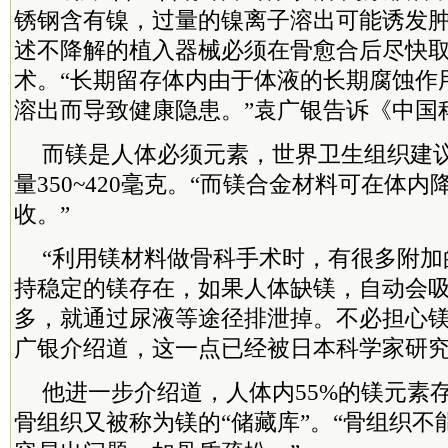
锈钢含有镍，过量的镍离子溶出可能诱发
述不降解的植入器械必须在骨愈合后尽快
术。“长期留存体内由于体液的长期腐蚀作
溶出而导致健康隐患。”袁广银告诉《中国
而镁是人体必须元素，世界卫生组织建
量350~420毫克。“而镁合金材料可在体
收。”
“利用镁材料做骨科手术时，有很多附加
持稳定的镁存在，如果人体缺镁，自动会
多，就通过尿液等途径排泄掉。不必担心镁
广银介绍道，这一点已经被日本科学家研
他进一步介绍道，人体内55%的镁元素
骨组织又被称为镁的“储藏库”。“骨组织不