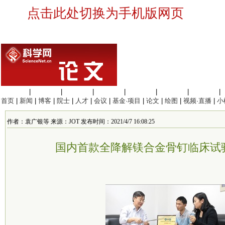
点击此处切换为手机版网页
生命科学
|
医学科学
|
化学科学
|
工程材料
|
信息科学
|
地球科学
|
数理科学
|
首页
|
新闻
|
博客
|
院士
|
人才
|
会议
|
基金·项目
|
论文
|
绘图
|
视频·直播
|
小
作者：袁广银等 来源：JOT 发布时间：2021/4/7 16:08:25
国内首款全降解镁合金骨钉临床试