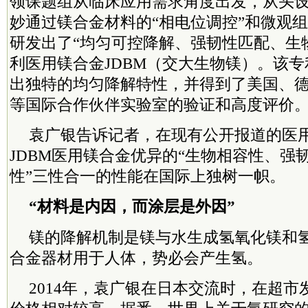
领课题组从临床应用需求角度出发，从头
妙通过镁合金材料的“相电位调控”和微观
研发出了“均匀可控降解、强韧性匹配、生
利医用镁合金JDBM（交大生物镁）。该
出独特的均匀降解特性，并得到了美国、
等国际合作伙伴实验室的验证和高度评价
袁广银告诉记者，在现有公开报道的医
JDBM医用镁合金优异的“生物相容性、强
性”三性合一的性能在国际上独树一帜。
“材料是内因，而涂层是外因”
镁的降解机制是镁与水生成氢氧化镁和
合金器材用于人体，势必会产生氢。
2014年，袁广银在日本交流时，在超