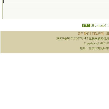
打印
发E-mail给
|
|
关于我们
网站声明
京ICP备07017567号-12
互联网新闻信息服
Copyright @ 2007-
地址：北京市海淀区中关村