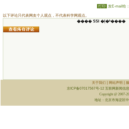
打印
发E-mail给
以下评论只代表网友个人观点，不代表科学网观点。
���� SSI �ļ�ʱ����
|
|
关于我们
网站声明
京ICP备07017567号-12
互联网新闻信息服
Copyright @ 2007-
地址：北京市海淀区中关村