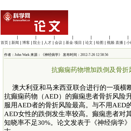
生命科学
|
医学科学
|
化学科学
|
工程材料
|
信息科学
|
地球科学
|
数理科学
|
首页
|
新闻
|
博客
|
院士
|
人才
|
会议
|
基金·项目
|
论文
|
绘图
|
视频·直播
|
小
作者：John Wark 来源：《神经病学》 发布时间：2012-7-26 12:58:56
抗癫痫药物增加跌倒及骨折
澳大利亚和马来西亚联合进行的一项横
抗癫痫药物（AED）的癫痫患者骨折风险
服用AED者的骨折风险最高。与不用AED
AED女性的跌倒发生率较高。癫痫患者对
知晓率不足30%。论文发表于《神经病学