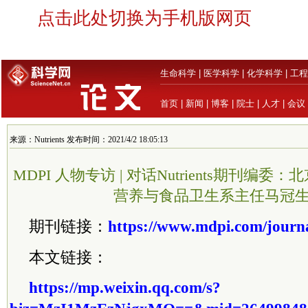
点击此处切换为手机版网页
生命科学
|
医学科学
|
化学科学
|
工程
首页
|
新闻
|
博客
|
院士
|
人才
|
会议
来源：Nutrients 发布时间：2021/4/2 18:05:13
MDPI 人物专访 | 对话Nutrients期刊编
营养与食品卫生系主任马冠
期刊链接：
https://www.mdpi.com/journa
本文链接：
https://mp.weixin.qq.com/s?