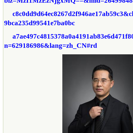
biz=MzI1MzEzNjgxMQ==&mid=26499848
c8c0dd9d64ec8267d2f946ae17ab59c3&c
9bca235d99541e7ba0bc
a7ae497c4815378a0a4191ab83e6d471f8
n=629186986&lang=zh_CN#rd