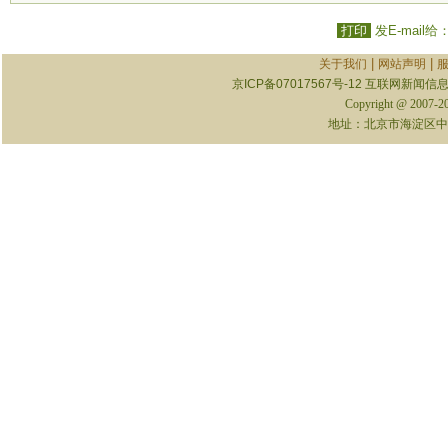
打印
发E-mail给
|
|
关于我们
网站声明
京ICP备07017567号-12
互联网新闻信息服
Copyright @ 2007-
地址：北京市海淀区中关村