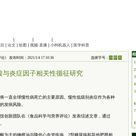
信息科学
|
地球科学
|
数理科学
|
管理综合
项目
|
论文
|
绘图
|
视频·直播
|
小柯机器人
|
医学科普
相
发布时间：2021/1/4 17:10:36
选择字号：
小
中
大
1
2
酸与炎症因子相关性循征研究
3
4
5
将一直全球慢性病死亡的主要原因。慢性低级别炎症作为各种
6
的发病风险。
7
技创新团队在《食品科学与营养评论》发表综述文章，通过
8
性。
酸为主的橄榄油与降低心血管疾病、2型糖尿病和其他肥胖相