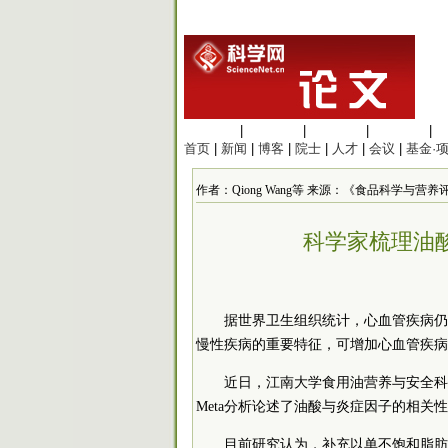
生命科学
|
医学科学
|
化学科学
|
工程材料
|
首页
|
新闻
|
博客
|
院士
|
人才
|
会议
|
基金·
作者：Qiong Wang等 来源：《食品科学与营养评论》 
科学家梳理油
据世界卫生组织统计，心血管疾病仍
慢性疾病的重要特征，可增加心血管疾病
近日，江南大学食用油营养与安全科
Meta分析论述了油酸与炎症因子的相关
目前研究认为，补充以单不饱和脂肪