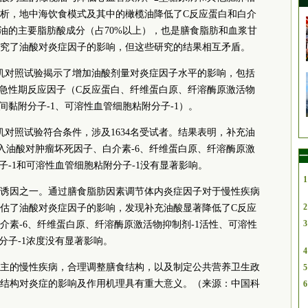
a分析，地中海饮食模式及其中的橄榄油降低了C反应蛋白和白介
榄油的主要脂肪酸成分（占70%以上），也是膳食脂肪和血浆甘
究了油酸对炎症因子的影响，但这些研究的结果相互矛盾。
随机对照试验揭示了增加油酸剂量对炎症因子水平的影响，包括
、急性期反应因子（C反应蛋白、纤维蛋白原、纤溶酶原激活物
间黏附分子-1、可溶性血管细胞粘附分子-1）。
随机对照试验符合条件，涉及1634名受试者。结果表明，补充油
入油酸对肿瘤坏死因子、白介素-6、纤维蛋白原、纤溶酶原激
一
子-1和可溶性血管细胞粘附分子-1没有显著影响。
1
诱因之一。通过膳食脂肪因素调节体内炎症因子对于慢性疾病
2
估了油酸对炎症因子的影响，发现补充油酸显著降低了C反应
3
介素-6、纤维蛋白原、纤溶酶原激活物抑制剂-1活性、可溶性
分子-1浓度没有显著影响。
4
主的慢性疾病，合理调整膳食结构，以及制定公共营养卫生政
5
结构对炎症的影响及作用机理具有重大意义。（来源：中国科
6