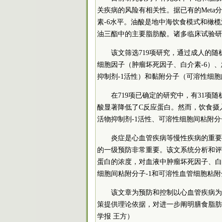
关疾病的风险有相关性。据已有的Met
素-6水平。油酸是地中海饮食模式和橄
油三酯中的主要脂肪酸。诸多临床试验研
该文筛选719项研究，通过成人的
细胞因子（肿瘤坏死因子、白介素-6）
抑制剂-1活性）和黏附分子（可溶性细胞
在719项已确定的研究中，有31项
酸显著降低了C反应蛋白。然而，饮食摄
活物抑制剂-1活性、可溶性细胞间粘附分
炎症是心血管疾病等慢性疾病的重要
的一级预防非常重要。该文系统分析和评
蛋白的浓度，对血液中肿瘤坏死因子、白
细胞间粘附分子-1和可溶性血管细胞粘附
该文章为预防和控制以心血管疾病为
策提供理论依据，对进一步阐明膳食脂肪
学报 王方）