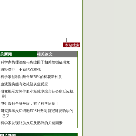
站内规定
|
手机版
关新闻
相关论文
科学家梳理油酸与炎症因子相关性循征研究
减轻炎症，不妨吃点核桃
科学家创制油酸含量78%的棉花新种质
血液置换能有效减轻炎症反应
研究揭示发热伴血小板减少综合征炎症反应机
制
电针缓解全身炎症，有了科学证据！
研究揭示炎症细胞EOS计数对新冠肺炎确诊的
意义
科学家发现脂肪炎症及肥胖的关键因素
图片新闻