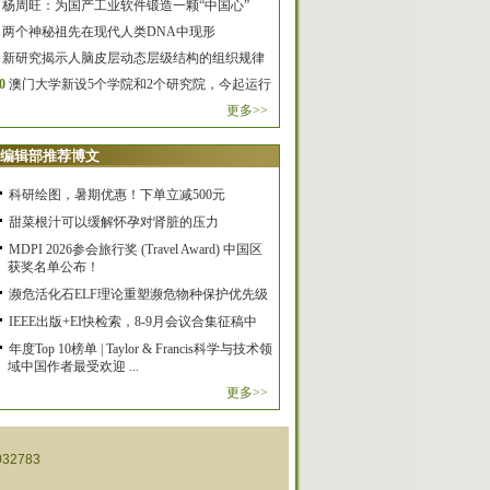
杨周旺：为国产工业软件锻造一颗“中国心”
两个神秘祖先在现代人类DNA中现形
新研究揭示人脑皮层动态层级结构的组织规律
0
澳门大学新设5个学院和2个研究院，今起运行
更多>>
编辑部推荐博文
科研绘图，暑期优惠！下单立减500元
甜菜根汁可以缓解怀孕对肾脏的压力
MDPI 2026参会旅行奖 (Travel Award) 中国区
获奖名单公布！
濒危活化石ELF理论重塑濒危物种保护优先级
IEEE出版+EI快检索，8-9月会议合集征稿中
年度Top 10榜单 | Taylor & Francis科学与技术领
域中国作者最受欢迎 ...
更多>>
32783