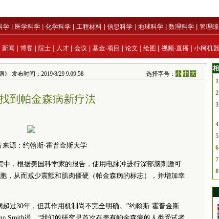
科学
|
医学科学
|
化学科学
|
工程材料
|
信息科学
|
地球科学
|
数理科学
|
管理综
|
新闻
|
博客
|
院士
|
人才
|
会议
|
基金·项目
|
论文
|
绘图
|
视频·直播
|
小柯机
相
发布时间：2019/8/29 9:09:58
选择字号：
小
中
大
1
2
找到帕金森病新疗法
3
4
5
片来源：约翰斯·霍普金斯大学
6
7
究中，根据美国科学家的报告，使用电脉冲进行深部脑刺激可
8
胞，从而减少震颤和肌肉僵硬（帕金森病的标志），并增加幸
超过30年，但其作用机制尚不完全明确。”约翰斯·霍普金斯
n Smith说，“我们的研究是首次在患有帕金森病的人类受试者