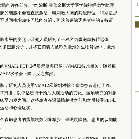
1
大脑的许多部分。”约翰斯·霍普金斯大学医学院神经病学助理
使分泌多巴胺的细胞不会被直接激活，电刺激大脑的其他部位，特别是那
可以间接增加多巴胺的分泌，但这普遍缺乏患者中的支持证
胺水平的变化，研究人员研究了一种名为囊泡单胺转运体
浮动的多巴胺分子，并将它们装入被称为囊泡的生物货袋中，囊泡
VMAT2 PET扫描显示脑多巴胺与VMAT2彼此相关：随着服
MAT2水平会下降，反之亦然。
，研究人员使用VMAT2示踪剂对帕金森病患者进行了PET
ET扫描，以评估进行干预后大脑活动的变化。这项研究的对象
60至74岁之间。这些患者在深部脑刺激之前和之后接受PET扫
运动和心理症状。
金森病患者的震颤次数明显减少，僵硬度降低。患者的认知能
。
在深部脑刺激后，所有7名患者的VMAT2水平都较低，这意味