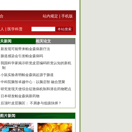
合
站内规定
|
手机版
器人
|
医学科普
关新闻
相关论文
新发现可能带来帕金森病新疗法
肠道感染会引发帕金森病吗
我国科学家揭示听觉皮层编码听觉认知的新机
制
小鼠实验表明帕金森病起源于肠道
中科院脑智卓越中心：以脑启智 融合慧聚
研究发现天使综合征致病机制和潜在药物靶点
日本研发帕金森病新药物
后顶叶皮层脑区： 不屑参与低级抉择？
图片新闻