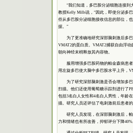
“我们知道，多巴胺分泌细胞连接到
教授Kelly Mills说，“因此，即
些从多巴胺分泌细胞接收信息的部位，也
据。”
为了更准确地研究深部脑刺激后多巴
VMAT2的蛋白质。VMAT2捕获自由
朝向神经末梢释放其内容物。
服用增强多巴胺药物的帕金森病患者的
用左旋多巴使大脑中多巴胺水平上升，V
为了研究深部脑刺激是否会增加多巴胺
扫描。他们还使用葡萄糖示踪剂进行了P
包括3名白人女性和4名白人男性，年龄在
描。研究人员还评估了电刺激前后患者的
研究人员发现，在深部脑刺激后，帕
力和情绪也有所改善，抑郁评分下降40%
通过分析PET扫描，研究人员发现，