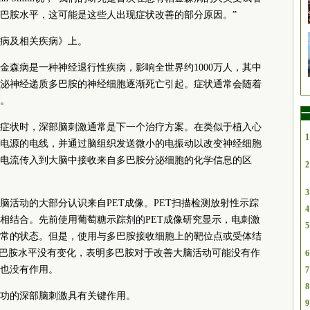
巴胺水平，这可能是这些人出现症状改善的部分原因。”
病及相关疾病》上。
金森病是一种神经退行性疾病，影响全世界约1000万人，其中
分泌神经递质多巴胺的神经细胞逐渐死亡引起。症状通常会随着
。
一
症状时，深部脑刺激通常是下一个治疗方案。在类似于植入心
1
电源的电线，并通过脑组织发送微小的电振动以改变神经细胞
电流传入到大脑中接收来自多巴胺分泌细胞的化学信息的区
2
3
脑活动的大部分认识来自PET成像。PET扫描检测放射性示踪
4
相结合。先前使用葡萄糖示踪剂的PET成像研究显示，电刺激
5
常的状态。但是，使用与多巴胺接收细胞上的靶位点或受体结
多巴胺水平没有变化，表明多巴胺对于改善大脑活动可能没有作
6
也没有作用。
7
8
功的深部脑刺激具有关键作用。
9