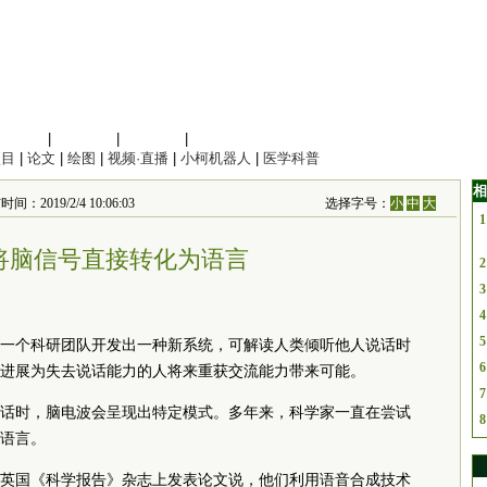
信息科学
|
地球科学
|
数理科学
|
管理综合
项目
|
论文
|
绘图
|
视频·直播
|
小柯机器人
|
医学科普
相
2019/2/4 10:06:03
选择字号：
小
中
大
1
将脑信号直接转化为语言
2
3
4
5
一个科研团队开发出一种新系统，可解读人类倾听他人说话时
6
进展为失去说话能力的人将来重获交流能力带来可能。
7
话时，脑电波会呈现出特定模式。多年来，科学家一直在尝试
8
语言。
英国《科学报告》杂志上发表论文说，他们利用语音合成技术