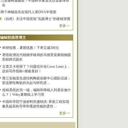
力直接构成物质！中国科学家首次认证胶球存
在
两个神秘祖先在现代人类DNA中现形
0
《自然》关注中国首批“实践博士”的硬核突围
更多>>
编辑部推荐博文
科研绘图，暑期优惠！下单立减500元
塑造欧洲近代植物学格局的马德里皇家植物园
里程碑式园长
文章又卡初审了？问题也许在Cover Letter上，
这份写作指南+模板拿好！
甬江实验室先进结构陶瓷创新中心团队综述：
室温塑性陶瓷的兴起与研究进 ...
投稿系统的另一端，编辑和审稿人到底在做什
么？丨Wiley暑期线上学习营
中国科学院宁波材料所虞锦洪: 界面工程实现
兼具超高热导率和透波性能的柔性 ...
更多>>