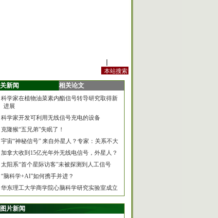
站内规定
|
手机版
关新闻
相关论文
科学家在植物油菜素内酯信号转导研究取得新
进展
科学家开发可利用无线信号充电的设备
克隆猴“五兄弟”失眠了！
宇宙“神秘信号” 来自外星人？专家：关系不大
加拿大收到15亿光年外无线电信号，外星人？
太阳系“首个星际访客”未被探测到人工信号
“脑科学+AI”如何携手并进？
华东理工大学商学院心脑科学研究实验室成立
图片新闻