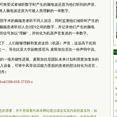
，可将受试者倾听数字时产生的脑电波还原为他们听到的声音。
能将人脑电波还原为可被人类理解的一串数字。
部手术的癫痫患者听不同人说话，同时监测他们倾听时产生的
些癫痫患者听别人念0至9之间的数字，并记录他们产生的脑电
这些信号加以“理解”，并转化为机器声音复述的一串数字。
情况下，人们能够理解和复述这些（机器）声音，这远高于此前
之一、哥伦比亚大学副教授尼马·麦斯加拉尼在一份声明中说。
一
的一项关键性进展。麦斯加拉尼团队未来计划利用更加复杂的
1
入设备，可将中风等说话能力受损的患者的想法转化为语言，
2
周舟）
3
s41598-018-37359-z
4
5
6
息的需要，并不意味着代表本网站观点或证实其内容的真实性；如
7
须保留本网站注明的“来源”，并自负版权等法律责任；作者如果不