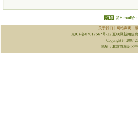
打印
发E-mail给
|
|
关于我们
网站声明
京ICP备07017567号-12
互联网新闻信息服
Copyright @ 2007-
地址：北京市海淀区中关村