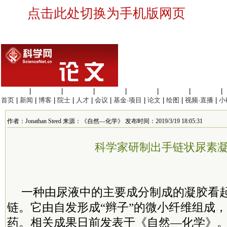
点击此处切换为手机版网页
生命科学
|
医学科学
|
化学科学
|
工程材料
|
信息科学
|
地球科学
|
数理科学
|
首页
|
新闻
|
博客
|
院士
|
人才
|
会议
|
基金·项目
|
论文
|
绘图
|
视频·直播
|
小
作者：Jonathan Steed 来源：《自然—化学》 发布时间：2019/3/19 18:05:31
科学家研制出手链状尿素
一种由尿液中的主要成分制成的凝胶看
链。它由自发形成“辫子”的微小纤维组成
药。相关成果日前发表于《自然—化学》